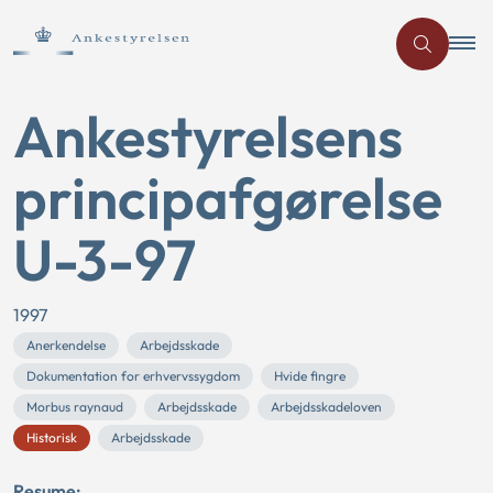
Ankestyrelsens
principafgørelse
U-3-97
1997
Anerkendelse
Arbejdsskade
Dokumentation for erhvervssygdom
Hvide fingre
Morbus raynaud
Arbejdsskade
Arbejdsskadeloven
Historisk
Arbejdsskade
Resume: