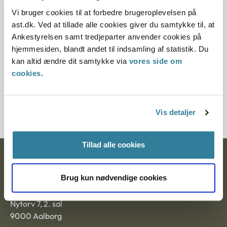
Denne principafgørelse er kasseret den 2. maj 2019,
da den ikke længere har vejledningsværdi.
Vi bruger cookies til at forbedre brugeroplevelsen på
ast.dk. Ved at tillade alle cookies giver du samtykke til, at
Paragraf
Ankestyrelsen samt tredjeparter anvender cookies på
hjemmesiden, blandt andet til indsamling af statistik. Du
§ 2 § 10 § 1 § 9
kan altid ændre dit samtykke via
vores side om
cookies
.
Journalnummer
103474-96
Vis detaljer
Tillad alle cookies
Ankestyrelsen
Brug kun nødvendige cookies
Postadresse:
Nytorv 7, 2. sal
9000 Aalborg