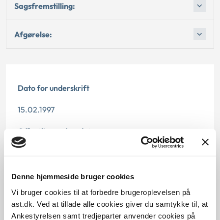
Sagsfremstilling:
Afgørelse:
Dato for underskrift
15.02.1997
Offentliggørelsesdato
12.07.2013
Paragraf
Denne hjemmeside bruger cookies
Vi bruger cookies til at forbedre brugeroplevelsen på
§ 47
ast.dk. Ved at tillade alle cookies giver du samtykke til, at
Ankestyrelsen samt tredjeparter anvender cookies på
Journalnummer