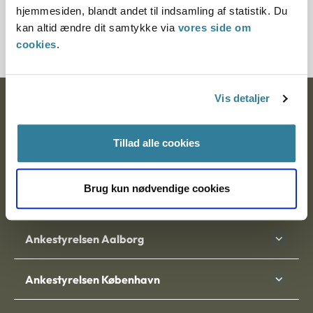
hjemmesiden, blandt andet til indsamling af statistik. Du
21493-95
kan altid ændre dit samtykke via
vores side om
cookies
.
Vis detaljer
Ankestyrelsen
Postadresse:
Tillad alle cookies
Nytorv 7, 2. sal
9000 Aalborg
Brug kun nødvendige cookies
Ankestyrelsen Aalborg
Ankestyrelsen København