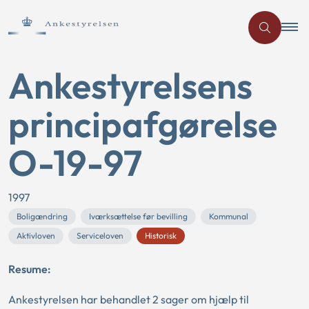
Ankestyrelsens
principafgørelse
O-19-97
1997
Boligændring
Iværksættelse før bevilling
Kommunal
Aktivloven
Serviceloven
Historisk
Resume:
Ankestyrelsen har behandlet 2 sager om hjælp til