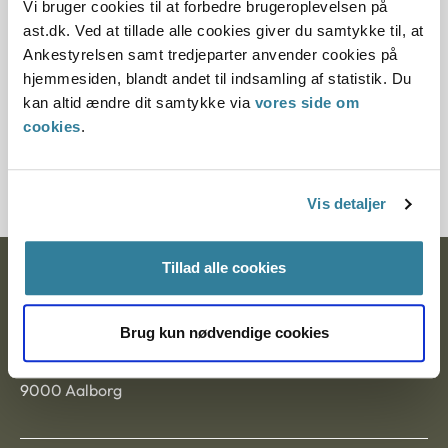
Vi bruger cookies til at forbedre brugeroplevelsen på
ast.dk. Ved at tillade alle cookies giver du samtykke til, at
Paragraf
Ankestyrelsen samt tredjeparter anvender cookies på
§ 59 § 5 § 116 § 58
hjemmesiden, blandt andet til indsamling af statistik. Du
kan altid ændre dit samtykke via
vores side om
Journalnummer
cookies
.
21012-9420240-95
Vis detaljer
Tillad alle cookies
Ankestyrelsen
Postadresse:
Brug kun nødvendige cookies
Nytorv 7, 2. sal
9000 Aalborg