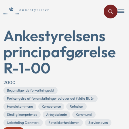
Ankestyrelsens
principafgørelse
R-1-00
2000
Begunstigende forvaltningsakt
Forlængelse af foranstaltninger ud over det fyldte 18. år
Handlekommune
Kompetence
Refusion
Stedlig kompetence
Arbejdsskade
Kommunal
Udbetaling Danmark
Retssikkerhedsloven
Serviceloven