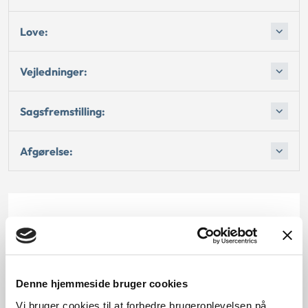
Love:
Vejledninger:
Sagsfremstilling:
Afgørelse:
Dato for underskrift
15.02.2000
Denne hjemmeside bruger cookies
Offentliggørelsesdato
Vi bruger cookies til at forbedre brugeroplevelsen på