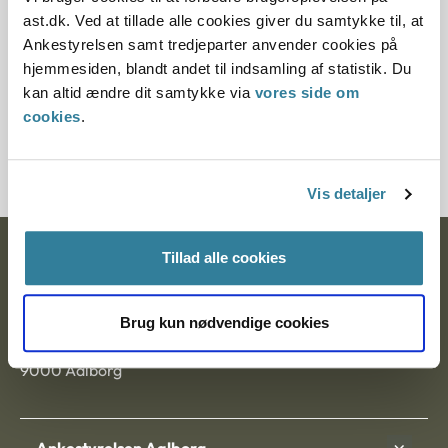
12.07.2013
ast.dk. Ved at tillade alle cookies giver du samtykke til, at
Ankestyrelsen samt tredjeparter anvender cookies på
Paragraf
hjemmesiden, blandt andet til indsamling af statistik. Du
kan altid ændre dit samtykke via
vores side om
§ 9a § 46 § 9
cookies
.
Journalnummer J.nr.: 300214-99
Vis detaljer
Tillad alle cookies
Ankestyrelsen
Postadresse:
Brug kun nødvendige cookies
Nytorv 7, 2. sal
9000 Aalborg
Ankestyrelsen Aalborg