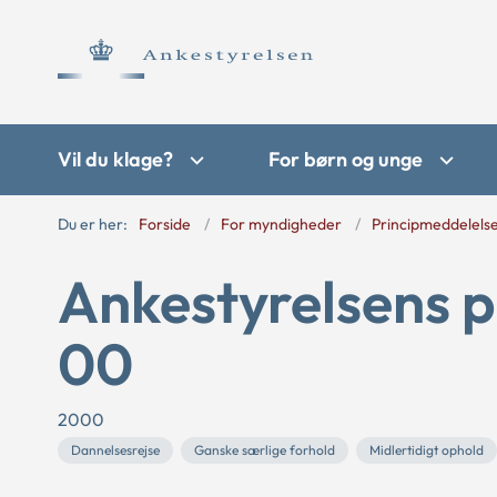
Vil du klage?
For børn og unge
Du er her:
Forside
For myndigheder
Principmeddelels
Ankestyrelsens p
00
2000
Dannelsesrejse
Ganske særlige forhold
Midlertidigt ophold