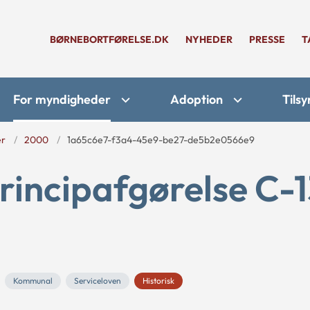
BØRNEBORTFØRELSE.DK
NYHEDER
PRESSE
T
For myndigheder
Adoption
Tilsy
er
2000
1a65c6e7-f3a4-45e9-be27-de5b2e0566e9
rincipafgørelse C-
Kommunal
Serviceloven
Historisk