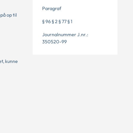
Paragraf
på op til
§ 96 § 2 § 77 § 1
Journalnummer J.nr.:
350520-99
et, kunne