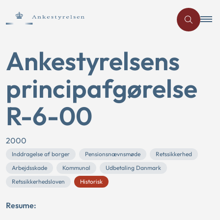
Ankestyrelsens
principafgørelse
R-6-00
2000
Inddragelse af borger
Pensionsnævnsmøde
Retssikkerhed
Arbejdsskade
Kommunal
Udbetaling Danmark
Retssikkerhedsloven
Historisk
Resume: