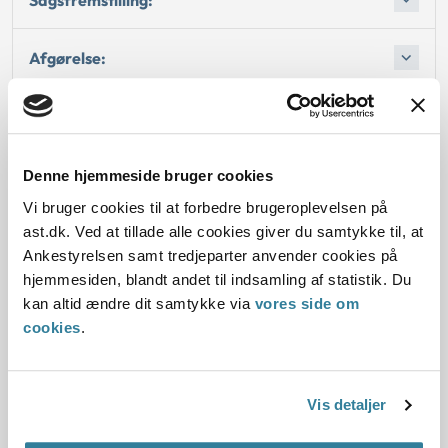
Afgørelse:
Dato for underskrift
Denne hjemmeside bruger cookies
Vi bruger cookies til at forbedre brugeroplevelsen på
15.06.2000
ast.dk. Ved at tillade alle cookies giver du samtykke til, at
Offentliggørelsesdato
Ankestyrelsen samt tredjeparter anvender cookies på
hjemmesiden, blandt andet til indsamling af statistik. Du
10.07.2013
kan altid ændre dit samtykke via
vores side om
cookies
.
Denne principafgørelse er kasseret den 16. april
2018, idet den er blevet erstattet af principafgørelse
11-18.
Vis detaljer
Paragraf