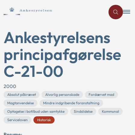
Ankestyrelsens
principafgørelse
C-21-00
2000
Absolut påkrævet
Alvorlig personskade
Fordærvet mad
Magtanvendelse
Mindre indgribende foranstaltning
Optagelse i botilbud uden samtykke
Sindslidelse
Kommunal
Serviceloven
Historisk
Resume: