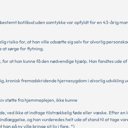
t bestemt botilbud uden samtykke var opfyldt for en 43-årig man
g risiko for, at han ville udsætte sig selv for alvorlig personsk
e at sørge for flytning.
, for at han kunne få den nødvendige hjælp. Han fandtes ude af s
g, kronisk fremadskridende hjernesygdom i alvorlig udvikling 
iv støtte fra hjemmeplejen, ikke kunne
ade, ved ikke at indtage tilstrækkelig føde eller væske. Efter en 
indlæggelse, og han vurderedes helt ude af stand til at tage var
an på ny ville bringe sit liv i fare. *)