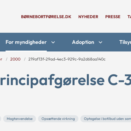
BØRNEBORTFØRELSE.DK
NYHEDER
PRESSE
T
For myndigheder
Adoption
Tilsy
er
2000
219af13f-29ad-4ec3-929c-9a2d68aa140c
rincipafgørelse C-
Magtanvendelse
Opsættende virkning
Optagelse i botilbud uden sa