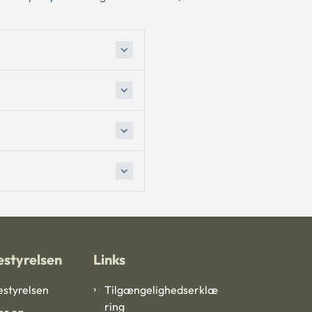
styrelsen
Links
styrelsen
Tilgængelighedserklæ
ring