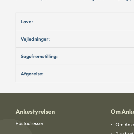
Love:
Vejledninger:
Sagsfremstilling:
Afgørelse:
Ankestyrelsen
Om Anke
Postadresse:
Om Anke