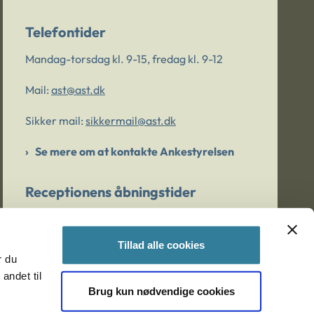
Telefontider
Mandag-torsdag kl. 9-15, fredag kl. 9-12
Mail:
ast@ast.dk
Sikker mail:
sikkermail@ast.dk
Se mere om at kontakte Ankestyrelsen
Receptionens åbningstider
Mandag-torsdag kl. 9-15, fredag kl. 9-13
Tillad alle cookies
r du
Er du bekymret for et barn/en ung?
andet til
Brug kun nødvendige cookies