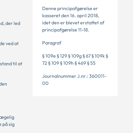
Denne principafgørelse er
kasseret den 16. april 2018,
idet den er blevet erstattet af
d, der led
principafgørelse 11-18.
Paragraf
ade ved at
§ 109e § 129 § 109g § 67 § 109k §
72 § 109 § 109h § 469 § 55
tand til at
Journalnummer J.nr.: 360011-
00
uden
lægelig
e på sig