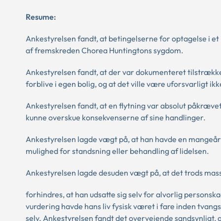
Resume:
Ankestyrelsen fandt, at betingelserne for optagelse i e
af fremskreden Chorea Huntingtons sygdom.
Ankestyrelsen fandt, at der var dokumenteret tilstrækkeli
forblive i egen bolig, og at det ville være uforsvarligt ikk
Ankestyrelsen fandt, at en flytning var absolut påkrævet
kunne overskue konsekvenserne af sine handlinger.
Ankestyrelsen lagde vægt på, at han havde en mangeåri
mulighed for standsning eller behandling af lidelsen.
Ankestyrelsen lagde desuden vægt på, at det trods mass
forhindres, at han udsatte sig selv for alvorlig personsk
vurdering havde hans liv fysisk været i fare inden tvangs
selv. Ankestyrelsen fandt det overvejende sandsynligt, at h