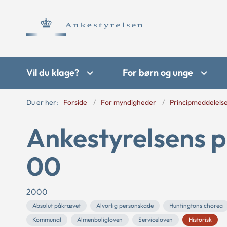
Vil du klage?
For børn og unge
Du er her:
Forside
For myndigheder
Principmeddelels
Ankestyrelsens p
00
2000
Absolut påkrævet
Alvorlig personskade
Huntingtons chorea
Kommunal
Almenboligloven
Serviceloven
Historisk