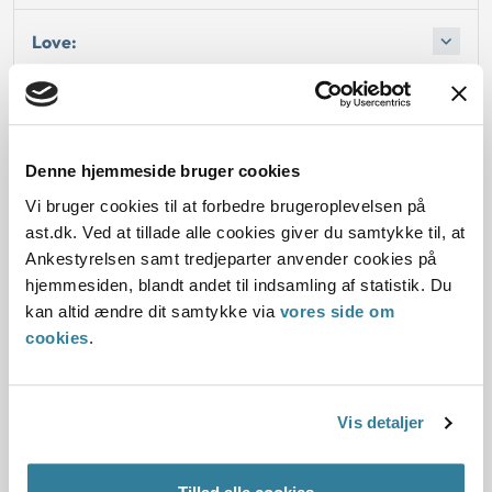
Love:
Afgørelse:
Afgørelse:
Denne hjemmeside bruger cookies
Vi bruger cookies til at forbedre brugeroplevelsen på
ast.dk. Ved at tillade alle cookies giver du samtykke til, at
Ankestyrelsen samt tredjeparter anvender cookies på
hjemmesiden, blandt andet til indsamling af statistik. Du
Dato for underskrift
kan altid ændre dit samtykke via
vores side om
15.02.2000
cookies
.
Offentliggørelsesdato
Vis detaljer
12.07.2013
Paragraf