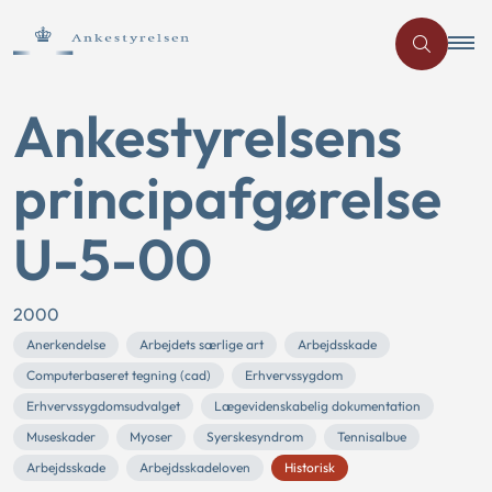
Ankestyrelsens
principafgørelse
U-5-00
2000
Anerkendelse
Arbejdets særlige art
Arbejdsskade
Computerbaseret tegning (cad)
Erhvervssygdom
Erhvervssygdomsudvalget
Lægevidenskabelig dokumentation
Museskader
Myoser
Syerskesyndrom
Tennisalbue
Arbejdsskade
Arbejdsskadeloven
Historisk