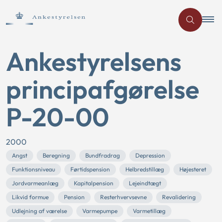
Ankestyrelsens
principafgørelse
P-20-00
2000
Angst
Beregning
Bundfradrag
Depression
Funktionsniveau
Førtidspension
Helbredstillæg
Højesteret
Jordvarmeanlæg
Kapitalpension
Lejeindtægt
Likvid formue
Pension
Resterhvervsevne
Revalidering
Udlejning af værelse
Varmepumpe
Varmetillæg