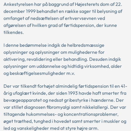
Ankestyrelsen har på baggrund af Højesterets dom af 22.
december 1999 behandlet en række sager til belysning af
omfanget af nedsættelsen af erhvervsevnen ved
afgørelsen af hvilken grad af førtidspension, der kunne
tilkendes.
I denne bedømmelse indgik de helbredsmæssige
oplysninger og oplysninger om mulighederne for
aktivering, revalidering eller behandling. Desuden indgik
oplysninger om uddannelse og hidtidig virksomhed, alder
og beskæftigelsesmuligheder m.v.
Der var tilkendt forhøjet almindelig førtidspension til en 41-
årig ufaglært kvinde, der siden 1993 havde haft smerter fra
bevægeapparatet og nedsat gribestyrke i hænderne. Der
var stillet diagnosen fibromyalgi samt nikkelallergi. Der var
tiltagende hukommelses- og koncentrationsproblemer,
øget træthed, tunghed i hovedet samt smerter i muskler og
led og vanskeligheder med at styre højre arm.