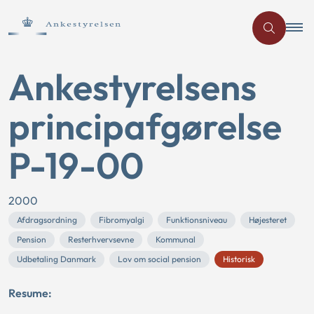
Ankestyrelsens
principafgørelse
P-19-00
2000
Afdragsordning
Fibromyalgi
Funktionsniveau
Højesteret
Pension
Resterhvervsevne
Kommunal
Udbetaling Danmark
Lov om social pension
Historisk
Resume: