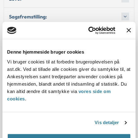
Sagsfremstilling:
Afgørelse:
Denne hjemmeside bruger cookies
Vi bruger cookies til at forbedre brugeroplevelsen på
Dato for underskrift
ast.dk. Ved at tillade alle cookies giver du samtykke til, at
Ankestyrelsen samt tredjeparter anvender cookies på
15.05.2000
hjemmesiden, blandt andet til indsamling af statistik. Du
kan altid ændre dit samtykke via
vores side om
Offentliggørelsesdato
cookies
.
11.07.2013
Denne principafgørelse er kasseret den 2. juli 2019,
Vis detaljer
da der er kommet nye regler på området.