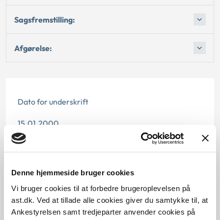
Sagsfremstilling:
Afgørelse:
Dato for underskrift
15.01.2000
Offentliggørelsesdato
12.07.2013
Denne hjemmeside bruger cookies
Paragraf
Vi bruger cookies til at forbedre brugeroplevelsen på
ast.dk. Ved at tillade alle cookies giver du samtykke til, at
§ 14 § 15
Ankestyrelsen samt tredjeparter anvender cookies på