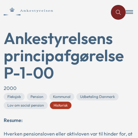
Ankestyrelsens
principafgørelse
P-1-00
2000
Fleksjob
Pension
Kommunal
Udbetaling Danmark
Lov om social pension
Historisk
Resume:
Hverken pensionsloven eller aktivloven var til hinder for, at