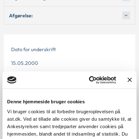
Afgørelse:
Dato for underskrift
15.05.2000
Offentliggørelsesdato
12.07.2013
Denne hjemmeside bruger cookies
Paragraf
Vi bruger cookies til at forbedre brugeroplevelsen på
§ 20a § 71
ast.dk. Ved at tillade alle cookies giver du samtykke til, at
Ankestyrelsen samt tredjeparter anvender cookies på
Journalnummer J.nr.: 200625-99
hjemmesiden, blandt andet til indsamling af statistik. Du