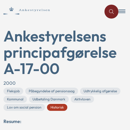
Ankestyrelsens
principafgørelse
A-17-00
2000
Fleksjob
Påbegyndelse af pensionssag
Udtrykkelig afgørelse
Kommunal
Udbetaling Danmark
Aktivloven
Lov om social pension
Historisk
Resume: