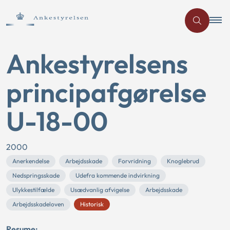
Ankestyrelsens
principafgørelse
U-18-00
2000
Anerkendelse
Arbejdsskade
Forvridning
Knoglebrud
Nedspringsskade
Udefra kommende indvirkning
Ulykkestilfælde
Usædvanlig afvigelse
Arbejdsskade
Arbejdsskadeloven
Historisk
Resume: