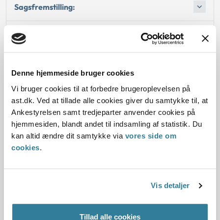
Sagsfremstilling:
Afgørelse:
Denne hjemmeside bruger cookies
Dato for underskrift
Vi bruger cookies til at forbedre brugeroplevelsen på
ast.dk. Ved at tillade alle cookies giver du samtykke til, at
15.08.2000
Ankestyrelsen samt tredjeparter anvender cookies på
hjemmesiden, blandt andet til indsamling af statistik. Du
Offentliggørelsesdato
kan altid ændre dit samtykke via
vores side om
cookies
.
11.07.2013
Denne principafgørelse er kasseret den 1. maj 2019,
Vis detaljer
da den ikke længere har vejledningsværdi.
Paragraf
Tillad alle cookies