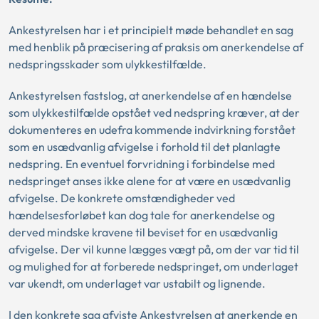
Ankestyrelsen har i et principielt møde behandlet en sag
med henblik på præcisering af praksis om anerkendelse af
nedspringsskader som ulykkestilfælde.
Ankestyrelsen fastslog, at anerkendelse af en hændelse
som ulykkestilfælde opstået ved nedspring kræver, at der
dokumenteres en udefra kommende indvirkning forstået
som en usædvanlig afvigelse i forhold til det planlagte
nedspring. En eventuel forvridning i forbindelse med
nedspringet anses ikke alene for at være en usædvanlig
afvigelse. De konkrete omstændigheder ved
hændelsesforløbet kan dog tale for anerkendelse og
derved mindske kravene til beviset for en usædvanlig
afvigelse. Der vil kunne lægges vægt på, om der var tid til
og mulighed for at forberede nedspringet, om underlaget
var ukendt, om underlaget var ustabilt og lignende.
I den konkrete sag afviste Ankestyrelsen at anerkende en