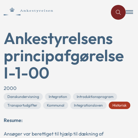
Ankestyrelsens
principafgørelse
I-1-00
2000
Danskundervisning
Integration
Introduktionsprogram
Transportudgifter
Kommunal
Integrationsloven
Historisk
Resume:
Ansøger var berettiget til hjælp til dækning af