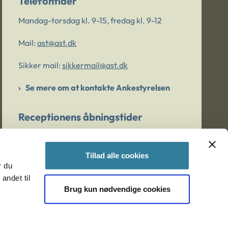
Telefontider
Mandag-torsdag kl. 9-15, fredag kl. 9-12
Mail:
ast@ast.dk
Sikker mail:
sikkermail@ast.dk
Se mere om at kontakte Ankestyrelsen
Receptionens åbningstider
Mandag-torsdag kl. 9-15, fredag kl. 9-13
Tillad alle cookies
r du
Er du bekymret for et barn/en ung?
andet til
Brug kun nødvendige cookies