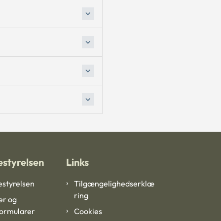
styrelsen
Links
styrelsen
Tilgængelighedserklæ
ring
er og
formularer
Cookies