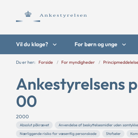
Vil du klage?
For børn og unge
Du er her:
Forside
For myndigheder
Principmeddelels
Ankestyrelsens p
00
2000
Absolut påkrævet
Anvendelse af beskyttelsesmidler uden samtykke
Nærliggende risiko for væsentlig personskade
Stofseler
Kom