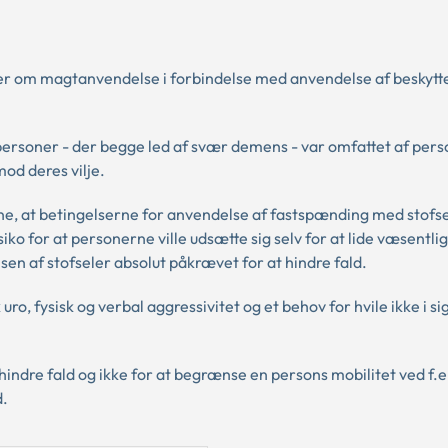
ger om magtanvendelse i forbindelse med anvendelse af beskytt
e personer - der begge led af svær demens - var omfattet af per
od deres vilje.
rne, at betingelserne for anvendelse af fastspænding med stofse
iko for at personerne ville udsætte sig selv for at lide væsentlig
en af stofseler absolut påkrævet for at hindre fald.
o, fysisk og verbal aggressivitet og et behov for hvile ikke i sig
ndre fald og ikke for at begrænse en persons mobilitet ved f.e
d.