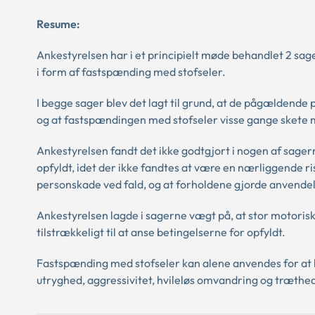
Resume:
Ankestyrelsen har i et principielt møde behandlet 2 sa
i form af fastspænding med stofseler.
I begge sager blev det lagt til grund, at de pågældend
og at fastspændingen med stofseler visse gange skete m
Ankestyrelsen fandt det ikke godtgjort i nogen af sage
opfyldt, idet der ikke fandtes at være en nærliggende ris
personskade ved fald, og at forholdene gjorde anvendels
Ankestyrelsen lagde i sagerne vægt på, at stor motorisk ur
tilstrækkeligt til at anse betingelserne for opfyldt.
Fastspænding med stofseler kan alene anvendes for at hi
utryghed, aggressivitet, hvileløs omvandring og træthe