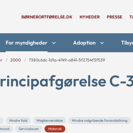
BØRNEBORTFØRELSE.DK
NYHEDER
PRESSE
T
For myndigheder
Adoption
Tilsy
er
2000
7380c6dc-1d1a-4749-a841-5f2754f3f539
rincipafgørelse C-
Hindre fald
Magtanvendelse
Mindre indgribende foranstaltning
munal
Serviceloven
Historisk