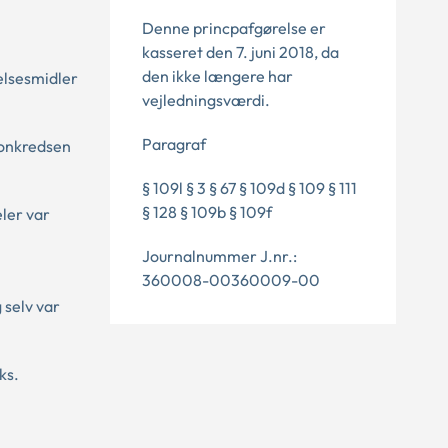
Denne princpafgørelse er
kasseret den 7. juni 2018, da
den ikke længere har
elsesmidler
vejledningsværdi.
Paragraf
sonkredsen
§ 109l § 3 § 67 § 109d § 109 § 111
§ 128 § 109b § 109f
ler var
Journalnummer J.nr.:
360008-00360009-00
 selv var
ks.