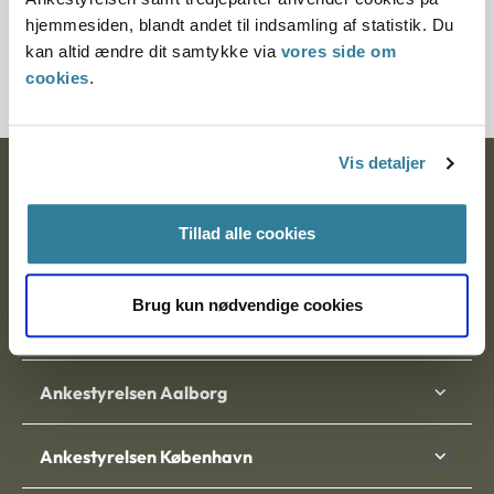
§ 2 § 11
hjemmesiden, blandt andet til indsamling af statistik. Du
kan altid ændre dit samtykke via
vores side om
Journalnummer J.nr.: 200478-99
cookies
.
Vis detaljer
Ankestyrelsen
Postadresse:
Tillad alle cookies
Nytorv 7, 2. sal
Brug kun nødvendige cookies
9000 Aalborg
Ankestyrelsen Aalborg
Ankestyrelsen København