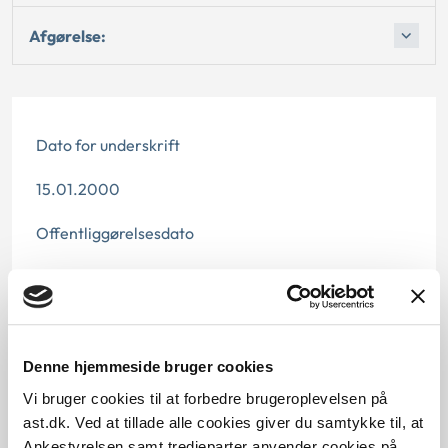
Afgørelse:
Dato for underskrift
15.01.2000
Offentliggørelsesdato
10.07.2013
Denne principafgørelse er kasseret den 1.
september 2012, da den er erstattet af
Denne hjemmeside bruger cookies
principafgørelse 124-12
Vi bruger cookies til at forbedre brugeroplevelsen på
Paragraf
ast.dk. Ved at tillade alle cookies giver du samtykke til, at
Ankestyrelsen samt tredjeparter anvender cookies på