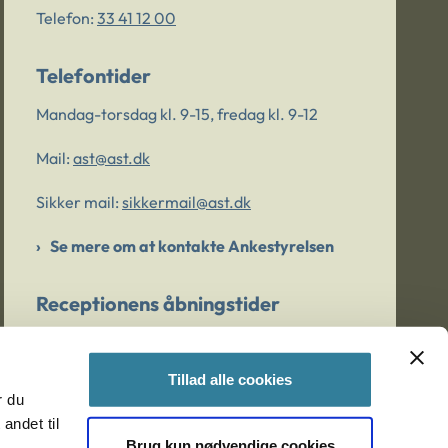
Telefon:
33 41 12 00
Telefontider
Mandag-torsdag kl. 9-15, fredag kl. 9-12
Mail:
ast@ast.dk
Sikker mail:
sikkermail@ast.dk
Se mere om at kontakte Ankestyrelsen
Receptionens åbningstider
Mandag-torsdag kl. 9-15, fredag kl. 9-13
Tillad alle cookies
r du
Er du bekymret for et barn/en ung?
andet til
Brug kun nødvendige cookies