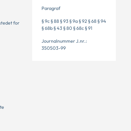
Paragraf
§ 9c § 88 § 93 § 9a § 92 § 68 § 94
stedet for
§ 68b § 43 § 80 § 68c § 91
Journalnummer J.nr.:
350503-99
te