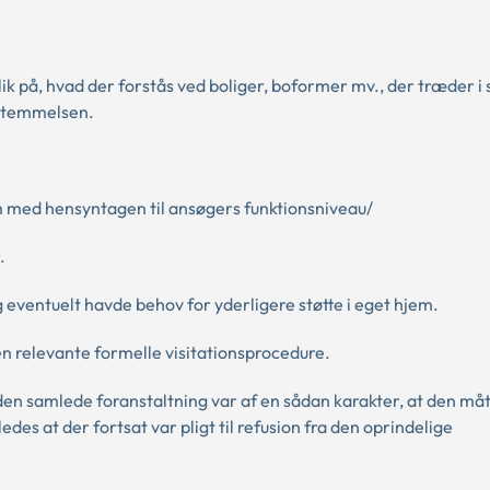
 på, hvad der forstås ved boliger, boformer mv., der træder i 
estemmelsen.
m med hensyntagen til ansøgers funktionsniveau/
.
 eventuelt havde behov for yderligere støtte i eget hjem.
 den relevante formelle visitationsprocedure.
den samlede foranstaltning var af en sådan karakter, at den måt
des at der fortsat var pligt til refusion fra den oprindelige