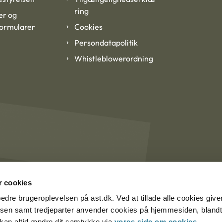
ring
er og
formularer
Cookies
Persondatapolitik
Whistleblowerordning
 cookies
rbedre brugeroplevelsen på ast.dk. Ved at tillade alle cookies give
lsen samt tredjeparter anvender cookies på hjemmesiden, blandt 
u kan altid ændre dit samtykke via
vores side om cookies
.