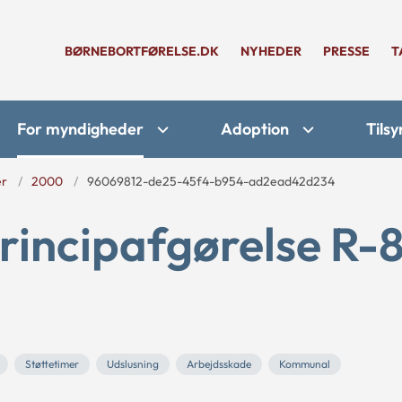
BØRNEBORTFØRELSE.DK
NYHEDER
PRESSE
T
For myndigheder
Adoption
Tilsy
er
2000
96069812-de25-45f4-b954-ad2ead42d234
rincipafgørelse R-
Støttetimer
Udslusning
Arbejdsskade
Kommunal