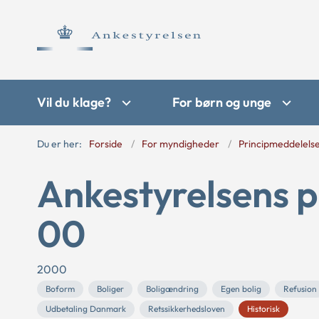
Vil du klage?
For børn og unge
Du er her:
Forside
For myndigheder
Principmeddelels
Ankestyrelsens p
00
2000
Boform
Boliger
Boligændring
Egen bolig
Refusion
Udbetaling Danmark
Retssikkerhedsloven
Historisk