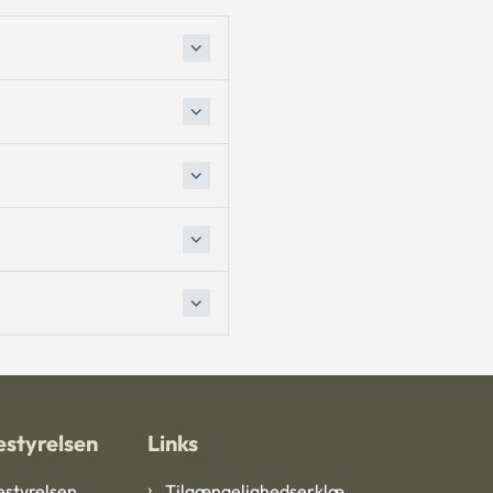
styrelsen
Links
styrelsen
Tilgængelighedserklæ