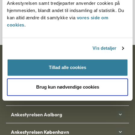
Ankestyrelsen samt tredjeparter anvender cookies på
§ 28
hjemmesiden, blandt andet til indsamling af statistik. Du
kan altid ændre dit samtykke via
vores side om
Journalnummer J.nr.: 350110-99
cookies
.
Vis detaljer
Ankestyrelsen
Tillad alle cookies
Postadresse:
Nytorv 7, 2. sal
Brug kun nødvendige cookies
9000 Aalborg
Ankestyrelsen Aalborg
Ankestyrelsen København