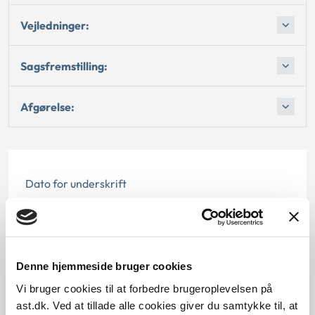
Vejledninger:
Sagsfremstilling:
Afgørelse:
Dato for underskrift
15.05.2000
Offentliggørelsesdato
Denne hjemmeside bruger cookies
12.07.2013
Vi bruger cookies til at forbedre brugeroplevelsen på
ast.dk. Ved at tillade alle cookies giver du samtykke til, at
Paragraf