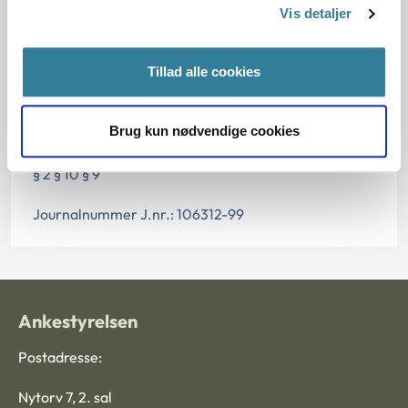
Vis detaljer
11.07.2013
Denne principafgørelse er kasseret den 2. maj 2019,
Tillad alle cookies
da den ikke længere har vejledningsværdi.
Brug kun nødvendige cookies
Paragraf
§ 2 § 10 § 9
Journalnummer J.nr.: 106312-99
Ankestyrelsen
Postadresse:
Nytorv 7, 2. sal