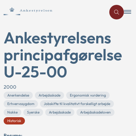
Ankestyrelsens
principafgørelse
U-25-00
2000
Anerkendelse
Arbejdsskade
Ergonomisk vurdering
Erhvervssygdom
Jobskifte til kvalitativt forskelligt arbejde
Nakke
Syerske
Arbejdsskade
Arbejdsskadeloven
Historisk
Resume: