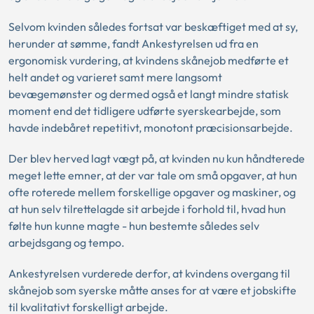
Selvom kvinden således fortsat var beskæftiget med at sy,
herunder at sømme, fandt Ankestyrelsen ud fra en
ergonomisk vurdering, at kvindens skånejob medførte et
helt andet og varieret samt mere langsomt
bevægemønster og dermed også et langt mindre statisk
moment end det tidligere udførte syerskearbejde, som
havde indebåret repetitivt, monotont præcisionsarbejde.
Der blev herved lagt vægt på, at kvinden nu kun håndterede
meget lette emner, at der var tale om små opgaver, at hun
ofte roterede mellem forskellige opgaver og maskiner, og
at hun selv tilrettelagde sit arbejde i forhold til, hvad hun
følte hun kunne magte - hun bestemte således selv
arbejdsgang og tempo.
Ankestyrelsen vurderede derfor, at kvindens overgang til
skånejob som syerske måtte anses for at være et jobskifte
til kvalitativt forskelligt arbejde.