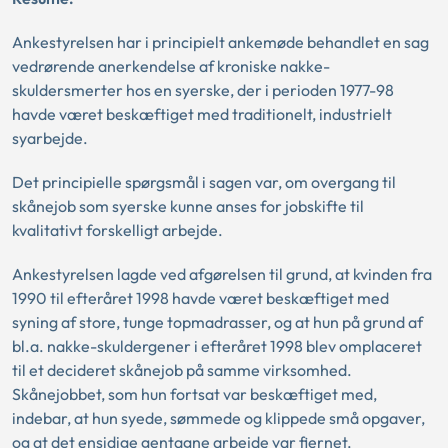
Ankestyrelsen har i principielt ankemøde behandlet en sag
vedrørende anerkendelse af kroniske nakke-
skuldersmerter hos en syerske, der i perioden 1977-98
havde været beskæftiget med traditionelt, industrielt
syarbejde.
Det principielle spørgsmål i sagen var, om overgang til
skånejob som syerske kunne anses for jobskifte til
kvalitativt forskelligt arbejde.
Ankestyrelsen lagde ved afgørelsen til grund, at kvinden fra
1990 til efteråret 1998 havde været beskæftiget med
syning af store, tunge topmadrasser, og at hun på grund af
bl.a. nakke-skuldergener i efteråret 1998 blev omplaceret
til et decideret skånejob på samme virksomhed.
Skånejobbet, som hun fortsat var beskæftiget med,
indebar, at hun syede, sømmede og klippede små opgaver,
og at det ensidige gentagne arbejde var fjernet.