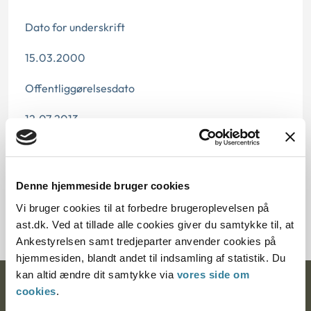
Dato for underskrift
15.03.2000
Offentliggørelsesdato
12.07.2013
Paragraf
§ 93 § 49c § 92 § 94 § 72 § 95 § 91 § 73 § 3
Denne hjemmeside bruger cookies
Vi bruger cookies til at forbedre brugeroplevelsen på
Journalnummer J.nr.: 200495-99 200577-99
ast.dk. Ved at tillade alle cookies giver du samtykke til, at
Ankestyrelsen samt tredjeparter anvender cookies på
hjemmesiden, blandt andet til indsamling af statistik. Du
kan altid ændre dit samtykke via
vores side om
Ankestyrelsen
cookies
.