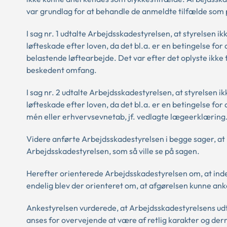
var grundlag for at behandle de anmeldte tilfælde som 
I sag nr. 1 udtalte Arbejdsskadestyrelsen, at styrelsen 
løfteskade efter loven, da det bl.a. er en betingelse f
belastende løftearbejde. Det var efter det oplyste ikke t
beskedent omfang.
I sag nr. 2 udtalte Arbejdsskadestyrelsen, at styrelsen 
løfteskade efter loven, da det bl.a. er en betingelse fo
mén eller erhvervsevnetab, jf. vedlagte lægeerklæring
Videre anførte Arbejdsskadestyrelsen i begge sager, at h
Arbejdsskadestyrelsen, som så ville se på sagen.
Herefter orienterede Arbejdsskadestyrelsen om, at ind
endelig blev der orienteret om, at afgørelsen kunne anke
Ankestyrelsen vurderede, at Arbejdsskadestyrelsens ud
anses for overvejende at være af retlig karakter og der