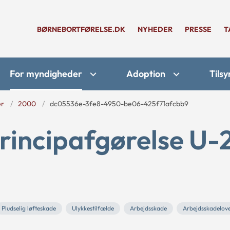
BØRNEBORTFØRELSE.DK
NYHEDER
PRESSE
T
For myndigheder
Adoption
Tilsy
er
2000
dc05536e-3fe8-4950-be06-425f71afcbb9
rincipafgørelse U-
Pludselig løfteskade
Ulykkestilfælde
Arbejdsskade
Arbejdsskadelov