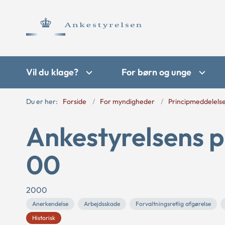
Vil du klage?
For børn og unge
Du er her:
Forside
For myndigheder
Principmeddelels
Ankestyrelsens p
00
2000
Anerkendelse
Arbejdsskade
Forvaltningsretlig afgørelse
Historisk