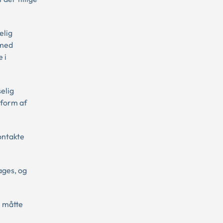
elig
 med
 i
selig
 form af
ontakte
ages, og
e måtte