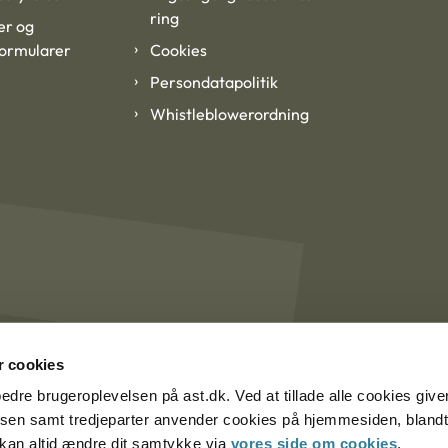
ring
er og
formularer
Cookies
Persondatapolitik
Whistleblowerordning
 cookies
rbedre brugeroplevelsen på ast.dk. Ved at tillade alle cookies give
lsen samt tredjeparter anvender cookies på hjemmesiden, blandt 
u kan altid ændre dit samtykke via
vores side om cookies
.