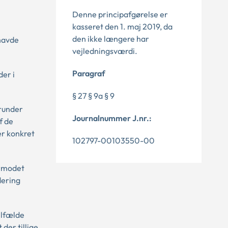
Denne principafgørelse er
kasseret den 1. maj 2019, da
den ikke længere har
 havde
vejledningsværdi.
Paragraf
der i
§ 27 § 9a § 9
erunder
Journalnummer J.nr.:
f de
er konkret
102797-00103550-00
ormodet
dering
ilfælde
der tillige