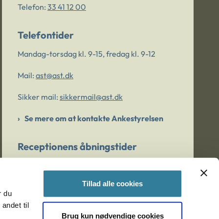
Telefon:
33 41 12 00
Telefontider
Mandag-torsdag kl. 9-15, fredag kl. 9-12
Mail:
ast@ast.dk
Sikker mail:
sikkermail@ast.dk
Se mere om at kontakte Ankestyrelsen
Receptionens åbningstider
Mandag-torsdag kl. 9-15, fredag kl. 9-13
Tillad alle cookies
r du
Er du bekymret for et barn/en ung?
andet til
Brug kun nødvendige cookies