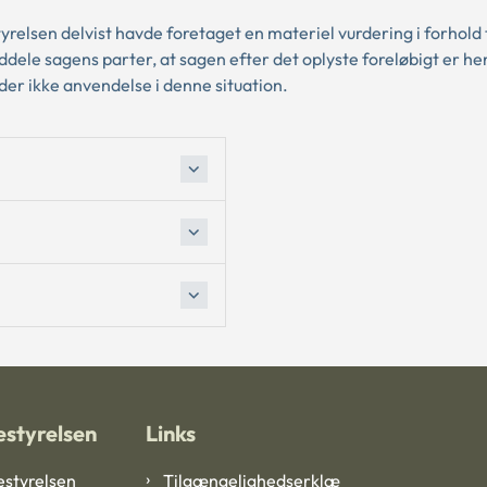
elsen delvist havde foretaget en materiel vurdering i forhold t
dele sagens parter, at sagen efter det oplyste foreløbigt er hen
nder ikke anvendelse i denne situation.
styrelsen
Links
styrelsen
Tilgængelighedserklæ