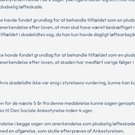
pludselig løfteskade.
ikke havde fundet grundlag for at behandle tilfældet som en pluds
or anerkendelse efter loven, at man skal have været beskæftiget
ilfældet i skadelidtes sag, da han kun havde dagligt løftearbejde
ikke havde fundet grundlag for at behandle tilfældet som en plud
r anerkendelse efter loven, at skaden har medført varige følger i
.
vis skadelidte ikke var enig i styrelsens vurdering, kunne han k
en for de næste 5 år fra denne meddelelse kunne sagen genopt
s til Den Sociale Ankestyrelse inden 4 uger.
talelse i begge sager om anerkendelse som pludselig løfteskad
med en afgørelse, som skulle efterprøves af Ankestyrelsen.