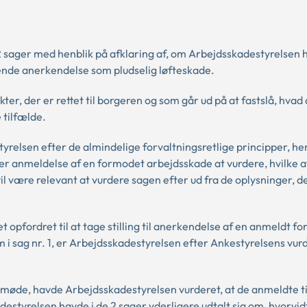
2 sager med henblik på afklaring af, om Arbejdsskadestyrelsen
ørende anerkendelse som pludselig løfteskade.
ter, der er rettet til borgeren og som går ud på at fastslå, hvad 
 tilfælde.
relsen efter de almindelige forvaltningsretlige principper, h
hver anmeldelse af en formodet arbejdsskade at vurdere, hvilke a
l være relevant at vurdere sagen efter ud fra de oplysninger, d
 opfordret til at tage stilling til anerkendelse af en anmeldt f
i sag nr. 1, er Arbejdsskadestyrelsen efter Ankestyrelsens vur
t møde, havde Arbejdsskadestyrelsen vurderet, at de anmeldte t
tyrelsen havde i de 2 sager yderligere udtalt sig om, hvorvidt 