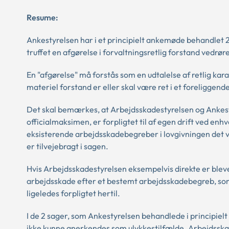
Resume:
Ankestyrelsen har i et principielt ankemøde behandlet 
truffet en afgørelse i forvaltningsretlig forstand vedr
En "afgørelse" må forstås som en udtalelse af retlig karak
materiel forstand er eller skal være ret i et foreliggende
Det skal bemærkes, at Arbejdsskadestyrelsen og Ankesty
officialmaksimen, er forpligtet til af egen drift ved en
eksisterende arbejdsskadebegreber i lovgivningen det vi
er tilvejebragt i sagen.
Hvis Arbejdsskadestyrelsen eksempelvis direkte er blevet
arbejdsskade efter et bestemt arbejdsskadebegreb, som 
ligeledes forpligtet hertil.
I de 2 sager, som Ankestyrelsen behandlede i principiel
ikke kunne anerkendes som ulykkestilfælde. Arbejdsskades