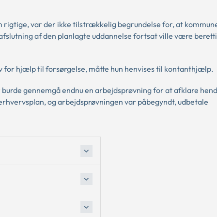
rigtige, var der ikke tilstrækkelig begrundelse for, at kommune
fslutning af den planlagte uddannelse fortsat ville være berettig
for hjælp til forsørgelse, måtte hun henvises til kontanthjælp.
r burde gennemgå endnu en arbejdsprøvning for at afklare hen
erhvervsplan, og arbejdsprøvningen var påbegyndt, udbetale