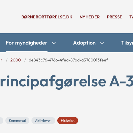
BØRNEBORTFØRELSE.DK
NYHEDER
PRESSE
T
For myndigheder
Adoption
Tilsy
er
2000
de843c76-4766-4fea-87ad-a3780013feef
rincipafgørelse A-
Kommunal
Aktivloven
Historisk