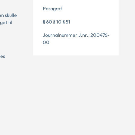
Paragraf
n skulle
§ 60 § 10 § 51
et til
Journalnummer J.nr.: 200476-
00
des