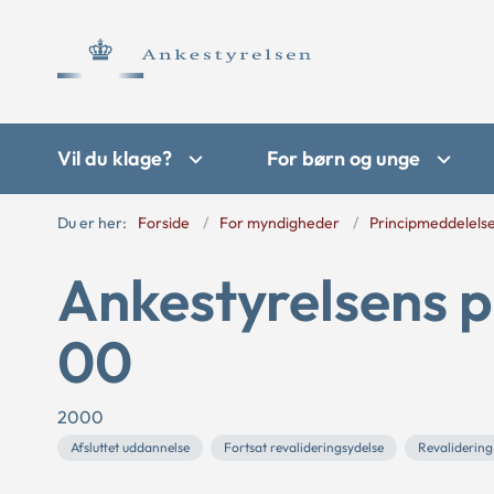
Vil du klage?
For børn og unge
Du er her:
Forside
For myndigheder
Principmeddelels
Ankestyrelsens p
00
2000
Afsluttet uddannelse
Fortsat revalideringsydelse
Revalidering