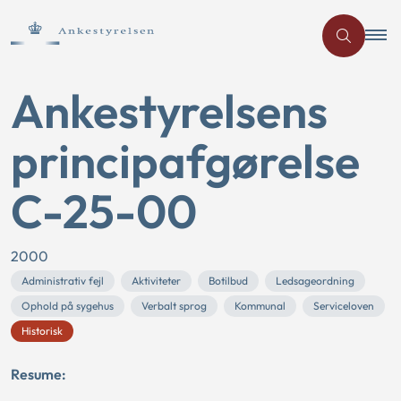
Ankestyrelsens
principafgørelse
C-25-00
2000
Administrativ fejl
Aktiviteter
Botilbud
Ledsageordning
Ophold på sygehus
Verbalt sprog
Kommunal
Serviceloven
Historisk
Resume: