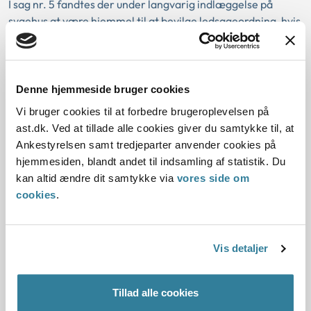
I sag nr. 5 fandtes der under langvarig indlæggelse på
sygehus at være hjemmel til at bevilge ledsageordning, hvis
betingelserne efter en konkret vurdering er opfyldt.
Denne hjemmeside bruger cookies
Love:
Vi bruger cookies til at forbedre brugeroplevelsen på
ast.dk. Ved at tillade alle cookies giver du samtykke til, at
Vejledninger:
Ankestyrelsen samt tredjeparter anvender cookies på
hjemmesiden, blandt andet til indsamling af statistik. Du
Afgørelse:
kan altid ændre dit samtykke via
vores side om
cookies
.
Afgørelse:
Vis detaljer
Afgørelse:
Afgørelse:
Tillad alle cookies