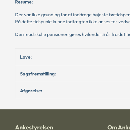
Resume:
Der var ikke grundlag for at inddrage højeste førtidspe
På dette tidspunkt kunne indtægten ikke anses for vedva
Derimod skulle pensionen gøres hvilende i 3 år fra det ti
Love:
Sagsfremstilling:
Afgørelse:
Ankestyrelsen
Om Anke