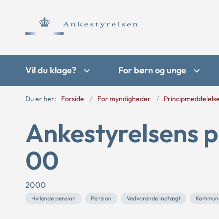
Vil du klage?
For børn og unge
Du er her:
Forside
For myndigheder
Principmeddelels
Ankestyrelsens p
00
2000
Hvilende pension
Pension
Vedvarende indtægt
Kommun