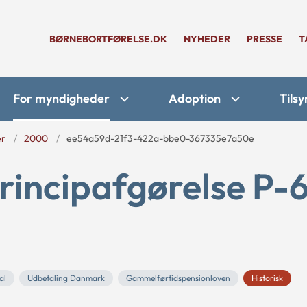
BØRNEBORTFØRELSE.DK
NYHEDER
PRESSE
T
For myndigheder
Adoption
Tilsy
er
2000
ee54a59d-21f3-422a-bbe0-367335e7a50e
rincipafgørelse P-
al
Udbetaling Danmark
Gammelførtidspensionloven
Historisk