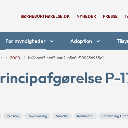
BØRNEBORTFØRELSE.DK
NYHEDER
PRESSE
T
For myndigheder
Adoption
Tilsy
er
2000
fa0b6ca7-ec67-44d2-a5c0-f109436953d1
rincipafgørelse P-1
Pension
Revalidering
Smerter
Kommunal
Udbetaling Dan