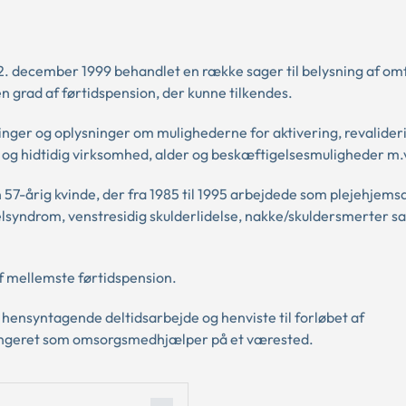
2. december 1999 behandlet en række sager til belysning af om
 grad af førtidspension, der kunne tilkendes.
ger og oplysninger om mulighederne for aktivering, revalideri
og hidtidig virksomhed, alder og beskæftigelsesmuligheder m.
n 57-årig kvinde, der fra 1985 til 1995 arbejdede som plejehjems
lsyndrom, venstresidig skulderlidelse, nakke/skuldersmerter s
af mellemste førtidspension.
e hensyntagende deltidsarbejde og henviste til forløbet af
 fungeret som omsorgsmedhjælper på et værested.