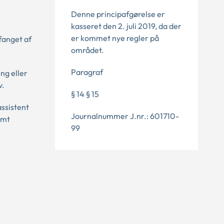
Denne principafgørelse er
kasseret den 2. juli 2019, da der
er kommet nye regler på
fanget af
området.
Paragraf
ng eller
v.
§ 14 § 15
assistent
Journalnummer J.nr.: 601710-
amt
99