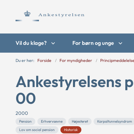
Vil du klage?
For børn og unge
Du er her:
Forside
For myndigheder
Principmeddelels
Ankestyrelsens p
00
2000
Pension
Erhvervsevne
Højesteret
Karpaltunnelsyndrom
Lov om social pension
Historisk