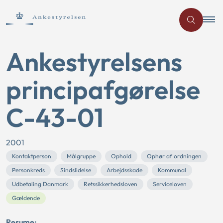
Ankestyrelsens
principafgørelse
C-43-01
2001
Kontaktperson
Målgruppe
Ophold
Ophør af ordningen
Personkreds
Sindslidelse
Arbejdsskade
Kommunal
Udbetaling Danmark
Retssikkerhedsloven
Serviceloven
Gældende
Resume: