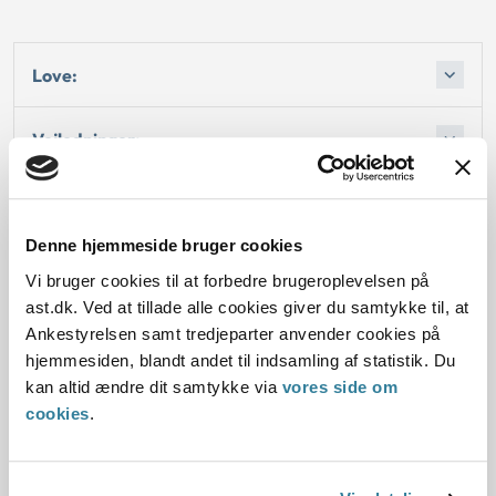
Love:
Vejledninger:
Afgørelse:
Denne hjemmeside bruger cookies
Afgørelse:
Vi bruger cookies til at forbedre brugeroplevelsen på
ast.dk. Ved at tillade alle cookies giver du samtykke til, at
Ankestyrelsen samt tredjeparter anvender cookies på
hjemmesiden, blandt andet til indsamling af statistik. Du
kan altid ændre dit samtykke via
vores side om
Dato for underskrift
cookies
.
01.08.2001
Offentliggørelsesdato