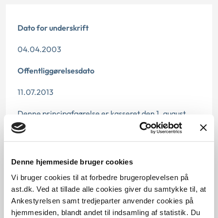
Dato for underskrift
04.04.2003
Offentliggørelsesdato
11.07.2013
Denne principafgørelse er kasseret den 1. august
2019, da den ikke længere har vejledningsværdi.
Paragraf
Denne hjemmeside bruger cookies
§27 §22
Vi bruger cookies til at forbedre brugeroplevelsen på
Journalnummer
ast.dk. Ved at tillade alle cookies giver du samtykke til, at
Ankestyrelsen samt tredjeparter anvender cookies på
7000265-02
hjemmesiden, blandt andet til indsamling af statistik. Du