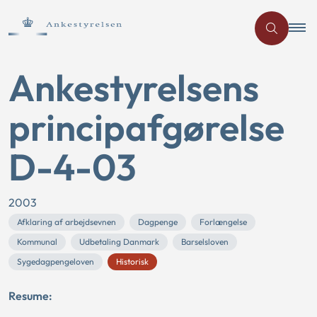
Ankestyrelsens
principafgørelse
D-4-03
2003
Afklaring af arbejdsevnen
Dagpenge
Forlængelse
Kommunal
Udbetaling Danmark
Barselsloven
Sygedagpengeloven
Historisk
Resume: