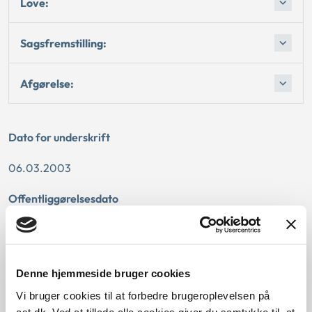
Love:
Sagsfremstilling:
Afgørelse:
Dato for underskrift
06.03.2003
Offentliggørelsesdato
11.07.2013
Denne principafgørelse er kasseret den 1. maj 2019, da den
Denne hjemmeside bruger cookies
ikke længere har vejledningsværdi.
Vi bruger cookies til at forbedre brugeroplevelsen på
Paragraf