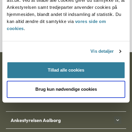
ast.dk. Ved at tillade alle cookies giver du samtykke til, at
Ankestyrelsen samt tredjeparter anvender cookies på
§ 20 § 9
hjemmesiden, blandt andet til indsamling af statistik. Du
kan altid ændre dit samtykke via
vores side om
Journalnummer
cookies
.
1005528-02
Vis detaljer
Ankestyrelsen
Tillad alle cookies
Postadresse:
Brug kun nødvendige cookies
Nytorv 7, 2. sal
9000 Aalborg
Ankestyrelsen Aalborg