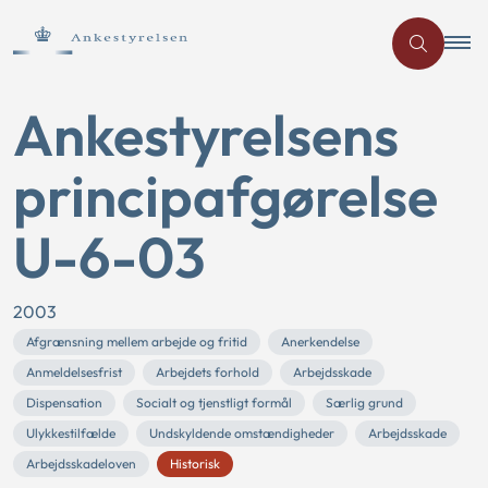
Ankestyrelsens
principafgørelse
U-6-03
2003
Afgrænsning mellem arbejde og fritid
Anerkendelse
Anmeldelsesfrist
Arbejdets forhold
Arbejdsskade
Dispensation
Socialt og tjenstligt formål
Særlig grund
Ulykkestilfælde
Undskyldende omstændigheder
Arbejdsskade
Arbejdsskadeloven
Historisk