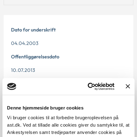
Dato for underskrift
04.04.2003
Offentliggørelsesdato
10.07.2013
Denne principafgørelse er kasseret den 1. november
2013, da den er erstattet af principafgørelse 112-13.
Paragraf
Denne hjemmeside bruger cookies
§ 81
Vi bruger cookies til at forbedre brugeroplevelsen på
ast.dk. Ved at tillade alle cookies giver du samtykke til, at
Journalnummer
Ankestyrelsen samt tredjeparter anvender cookies på