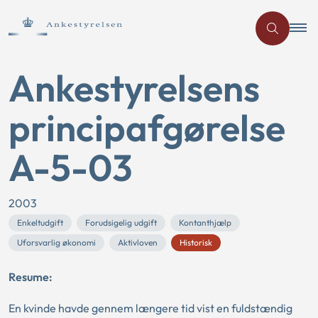
Ankestyrelsens
principafgørelse
A-5-03
2003
Enkeltudgift
Forudsigelig udgift
Kontanthjælp
Uforsvarlig økonomi
Aktivloven
Historisk
Resume:
En kvinde havde gennem længere tid vist en fuldstændig