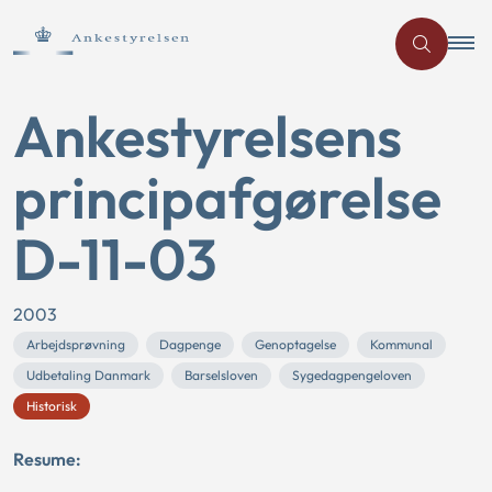
Ankestyrelsens
principafgørelse
D-11-03
2003
Arbejdsprøvning
Dagpenge
Genoptagelse
Kommunal
Udbetaling Danmark
Barselsloven
Sygedagpengeloven
Historisk
Resume: