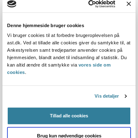
Dato for underskrift
04.06.2003
Denne hjemmeside bruger cookies
Offentliggørelsesdato
Vi bruger cookies til at forbedre brugeroplevelsen på
11.07.2013
ast.dk. Ved at tillade alle cookies giver du samtykke til, at
Ankestyrelsen samt tredjeparter anvender cookies på
Denne principafgørelse er kasseret den 26. juni
hjemmesiden, blandt andet til indsamling af statistik. Du
2019, da der er kommet nye regler på området.
kan altid ændre dit samtykke via
vores side om
cookies
.
Paragraf
§ 24 § 8 § 21
Vis detaljer
Journalnummer
Tillad alle cookies
7000008-03
Brug kun nødvendige cookies