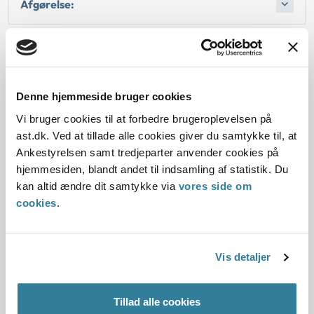
Afgørelse:
Dato for underskrift
Denne hjemmeside bruger cookies
01.07.2003
Vi bruger cookies til at forbedre brugeroplevelsen på
ast.dk. Ved at tillade alle cookies giver du samtykke til, at
Offentliggørelsesdato
Ankestyrelsen samt tredjeparter anvender cookies på
hjemmesiden, blandt andet til indsamling af statistik. Du
10.07.2013
kan altid ændre dit samtykke via
vores side om
cookies
.
Denne principafgørelse er kasseret den 1. august
2019, da den ikke længere har vejledningsværdi.
Paragraf
Vis detaljer
§ 112 § 97 § 72 § 1
Tillad alle cookies
Journalnummer