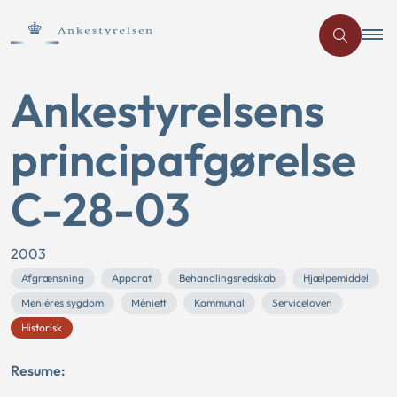
Ankestyrelsens
principafgørelse
C-28-03
2003
Afgrænsning
Apparat
Behandlingsredskab
Hjælpemiddel
Meniéres sygdom
Méniett
Kommunal
Serviceloven
Historisk
Resume: