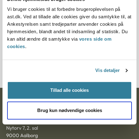
12.07.2013
Vi bruger cookies til at forbedre brugeroplevelsen på
ast.dk. Ved at tillade alle cookies giver du samtykke til, at
Paragraf
Ankestyrelsen samt tredjeparter anvender cookies på
§ 112 § 20 § 97 § 5 § 98 § 1 § 19 § 113 § 21 § 58 § 98o §
hjemmesiden, blandt andet til indsamling af statistik. Du
98v § 98s
kan altid ændre dit samtykke via
vores side om
cookies
.
Journalnummer
3500211-02
Vis detaljer
Tillad alle cookies
Ankestyrelsen
Brug kun nødvendige cookies
Postadresse:
Nytorv 7, 2. sal
9000 Aalborg