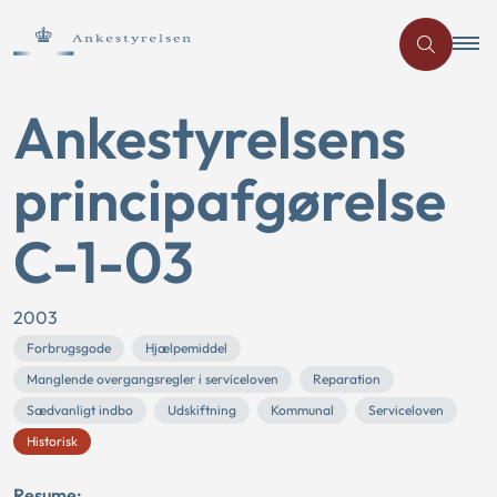
Ankestyrelsens
principafgørelse
C-1-03
2003
Forbrugsgode
Hjælpemiddel
Manglende overgangsregler i serviceloven
Reparation
Sædvanligt indbo
Udskiftning
Kommunal
Serviceloven
Historisk
Resume: