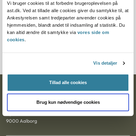
Vi bruger cookies til at forbedre brugeroplevelsen på
ast.dk. Ved at tillade alle cookies giver du samtykke til, at
Paragraf
Ankestyrelsen samt tredjeparter anvender cookies på
hjemmesiden, blandt andet til indsamling af statistik. Du
§ 2 § 24 § 41 § 1 § 28
kan altid ændre dit samtykke via
vores side om
Journalnummer
cookies
.
3500274-03
Vis detaljer
Tillad alle cookies
Ankestyrelsen
Postadresse:
Brug kun nødvendige cookies
Nytorv 7, 2. sal
9000 Aalborg