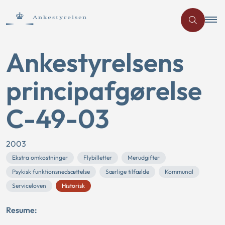
Ankestyrelsens
principafgørelse
C-49-03
2003
Ekstra omkostninger
Flybilletter
Merudgifter
Psykisk funktionsnedsættelse
Særlige tilfælde
Kommunal
Serviceloven
Historisk
Resume: