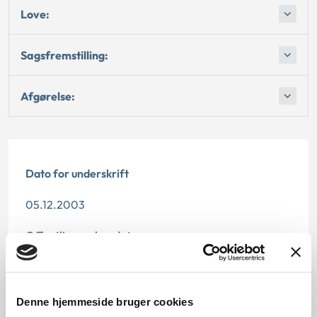
Love:
Sagsfremstilling:
Afgørelse:
Dato for underskrift
05.12.2003
Offentliggørelsesdato
10.07.2013
Denne principafgørelse er kasseret den 29. marts
Denne hjemmeside bruger cookies
2019, da den ikke længere har vejledningsværdi.