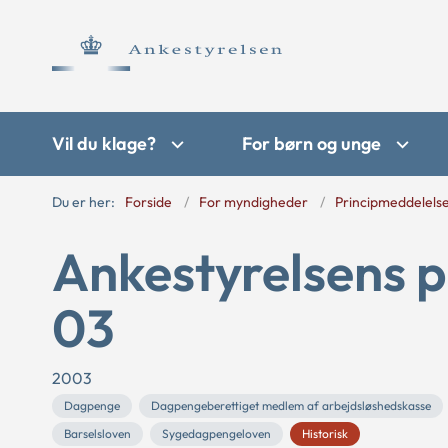
Vil du klage?
For børn og unge
Du er her:
Forside
For myndigheder
Principmeddelels
Ankestyrelsens p
03
2003
Dagpenge
Dagpengeberettiget medlem af arbejdsløshedskasse
Barselsloven
Sygedagpengeloven
Historisk