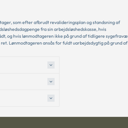
ager, som efter afbrudt revalideringsplan og standsning af
ejdsløshedsdagpenge fra sin arbejdsløshedskasse, hvis
t, og hvis lønmodtageren ikke på grund af tidligere sygefravær
e ret. Lønmodtageren ansås for fuldt uarbejdsdygtig på grund a