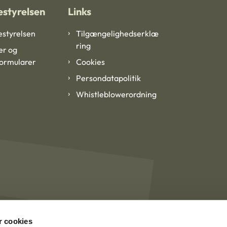
styrelsen
Links
styrelsen
Tilgængelighedserklæ
ring
er og
formularer
Cookies
Persondatapolitik
Whistleblowerordning
 cookies