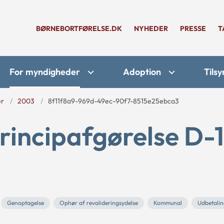
BØRNEBORTFØRELSE.DK
NYHEDER
PRESSE
T
For myndigheder
Adoption
Tilsy
er
2003
8f11f8a9-969d-49ec-90f7-8515e25ebca3
rincipafgørelse D-
Genoptagelse
Ophør af revalideringsydelse
Kommunal
Udbetali