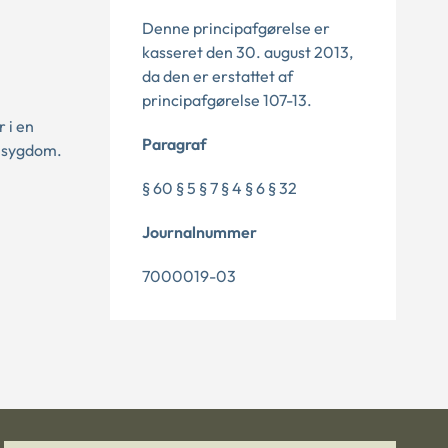
Denne principafgørelse er
kasseret den 30. august 2013,
da den er erstattet af
principafgørelse 107-13.
 i en
Paragraf
f sygdom.
§ 60 § 5 § 7 § 4 § 6 § 32
Journalnummer
7000019-03