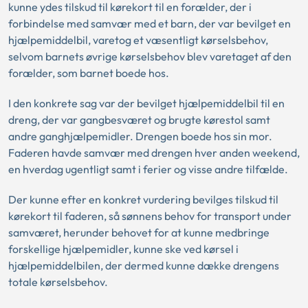
kunne ydes tilskud til kørekort til en forælder, der i
forbindelse med samvær med et barn, der var bevilget en
hjælpemiddelbil, varetog et væsentligt kørselsbehov,
selvom barnets øvrige kørselsbehov blev varetaget af den
forælder, som barnet boede hos.
I den konkrete sag var der bevilget hjælpemiddelbil til en
dreng, der var gangbesværet og brugte kørestol samt
andre ganghjælpemidler. Drengen boede hos sin mor.
Faderen havde samvær med drengen hver anden weekend,
en hverdag ugentligt samt i ferier og visse andre tilfælde.
Der kunne efter en konkret vurdering bevilges tilskud til
kørekort til faderen, så sønnens behov for transport under
samværet, herunder behovet for at kunne medbringe
forskellige hjælpemidler, kunne ske ved kørsel i
hjælpemiddelbilen, der dermed kunne dække drengens
totale kørselsbehov.