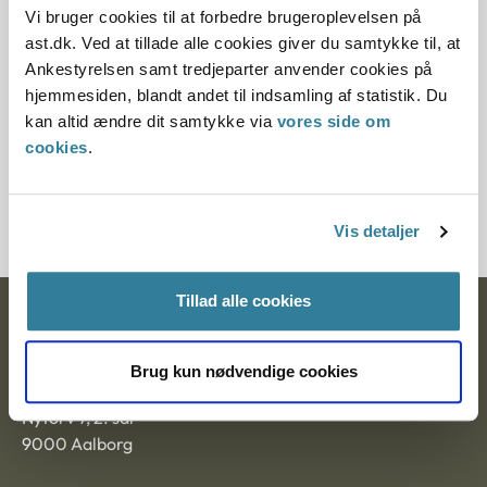
10.07.2013
Vi bruger cookies til at forbedre brugeroplevelsen på
ast.dk. Ved at tillade alle cookies giver du samtykke til, at
Paragraf
Ankestyrelsen samt tredjeparter anvender cookies på
hjemmesiden, blandt andet til indsamling af statistik. Du
§ 11 § 10 § 99 § 114
kan altid ændre dit samtykke via
vores side om
cookies
.
Journalnummer
3000027-03
Vis detaljer
Tillad alle cookies
Ankestyrelsen
Postadresse:
Brug kun nødvendige cookies
Nytorv 7, 2. sal
9000 Aalborg