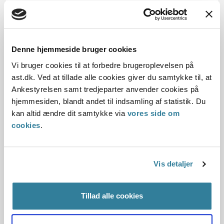
Dato for underskrift
07.05.2003
Denne hjemmeside bruger cookies
Offentliggørelsesdato
Vi bruger cookies til at forbedre brugeroplevelsen på
11.07.2013
ast.dk. Ved at tillade alle cookies giver du samtykke til, at
Ankestyrelsen samt tredjeparter anvender cookies på
Denne principafgørelse er kasseret den 10.
hjemmesiden, blandt andet til indsamling af statistik. Du
november 2016, da der er kommet nye regler på
kan altid ændre dit samtykke via
vores side om
området.
cookies
.
Paragraf
§ 76 § 140 § 9a § 65 § 71
Vis detaljer
Journalnummer
Tillad alle cookies
3800019-02