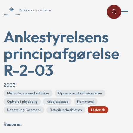
Ankestyrelsens
principafgørelse
R-2-03
2003
Mellemkommunal refusion
Opgørelse af refusionskrav
Ophold i plejebolig
Arbejdsskade
Kommunal
Udbetaling Danmark
Retssikkerhedsloven
Historisk
Resume: