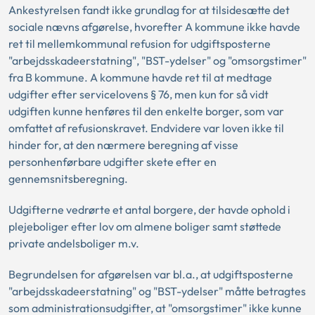
Ankestyrelsen fandt ikke grundlag for at tilsidesætte det
sociale nævns afgørelse, hvorefter A kommune ikke havde
ret til mellemkommunal refusion for udgiftsposterne
"arbejdsskadeerstatning", "BST-ydelser" og "omsorgstimer"
fra B kommune. A kommune havde ret til at medtage
udgifter efter servicelovens § 76, men kun for så vidt
udgiften kunne henføres til den enkelte borger, som var
omfattet af refusionskravet. Endvidere var loven ikke til
hinder for, at den nærmere beregning af visse
personhenførbare udgifter skete efter en
gennemsnitsberegning.
Udgifterne vedrørte et antal borgere, der havde ophold i
plejeboliger efter lov om almene boliger samt støttede
private andelsboliger m.v.
Begrundelsen for afgørelsen var bl.a., at udgiftsposterne
"arbejdsskadeerstatning" og "BST-ydelser" måtte betragtes
som administrationsudgifter, at "omsorgstimer" ikke kunne