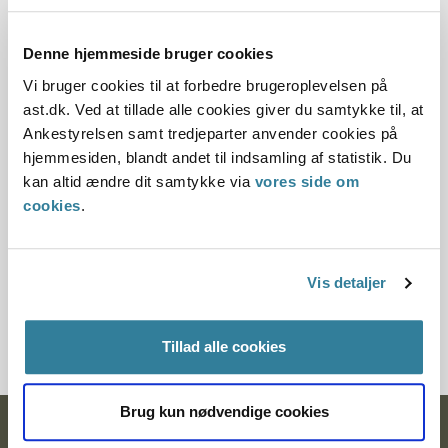
Offentliggørelsesdato
Denne hjemmeside bruger cookies
10.07.2013
Vi bruger cookies til at forbedre brugeroplevelsen på
ast.dk. Ved at tillade alle cookies giver du samtykke til, at
Denne principafgørelse er kasseret den 30. august
Ankestyrelsen samt tredjeparter anvender cookies på
2013, da den er erstattet af principafgørelse 98-13.
hjemmesiden, blandt andet til indsamling af statistik. Du
kan altid ændre dit samtykke via
vores side om
Paragraf
cookies
.
§5 §41 §113 §28
Journalnummer
Vis detaljer
3500340-02
Tillad alle cookies
Brug kun nødvendige cookies
Ankestyrelsen