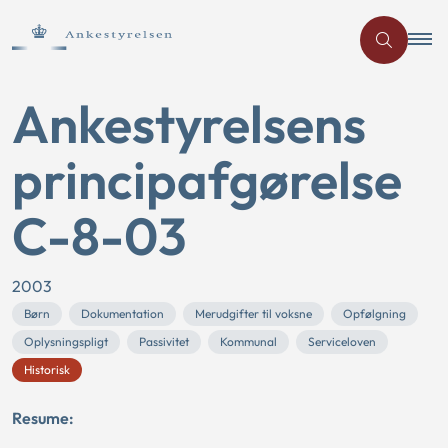
Ankestyrelsens
principafgørelse
C-8-03
2003
Børn
Dokumentation
Merudgifter til voksne
Opfølgning
Oplysningspligt
Passivitet
Kommunal
Serviceloven
Historisk
Resume: