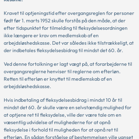
Kravet til optjeningstid efter overgangsreglen for personer
født før 1. marts 1952 skulle forstås på den måde, at der
efter tidspunktet for tilmelding til fleksydelsesordningen
ikke længere er krav om medlemskab af en
arbejdsløshedskasse. Det var således ikke tilstrækkeligt, at
der indbetales fleksydelsesbidrag til mindst det 60. år.
Ved denne fortolkning er lagt vægt på, at forarbejderne til
overgangsreglerne henviser til reglerne om efterløn.
Retten til efterløn er knyttet til medlemskab af en
arbejdsløshedskasse.
Hvis indbetaling af fleksydelsesbidrag i mindst 10 år til
mindst det 60. år skulle være en selvstændig mulighed for
at optjene ret til fleksydelse, ville der være tale om en
væsentlig udvidelse af mulighederne for at opnå
fleksydelse i forhold til muligheden for at opnå ret til
efterløn. En sådan forståelse af bestemmelsen ville uanset