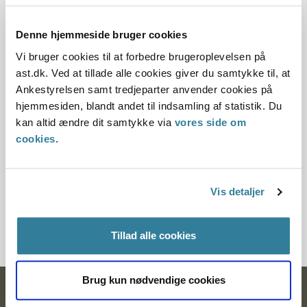
Dato for underskrift
Denne hjemmeside bruger cookies
04.06.2003
Vi bruger cookies til at forbedre brugeroplevelsen på
ast.dk. Ved at tillade alle cookies giver du samtykke til, at
Offentliggørelsesdato
Ankestyrelsen samt tredjeparter anvender cookies på
hjemmesiden, blandt andet til indsamling af statistik. Du
11.07.2013
kan altid ændre dit samtykke via
vores side om
cookies
.
Paragraf
§ 2 § 40 § 1 § 2a
Vis detaljer
Journalnummer
7100023-02
Tillad alle cookies
Brug kun nødvendige cookies
Ankestyrelsen