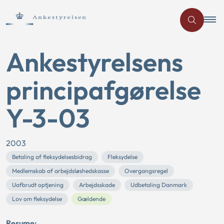
Ankestyrelsens
principafgørelse
Y-3-03
2003
Betaling af fleksydelsesbidrag
Fleksydelse
Medlemskab af arbejdsløshedskasse
Overgangsregel
Uafbrudt optjening
Arbejdsskade
Udbetaling Danmark
Lov om fleksydelse
Gældende
Resume: