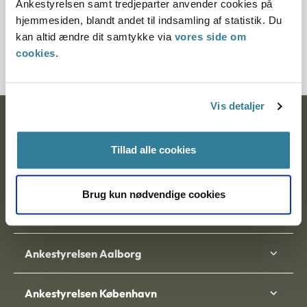
Ankestyrelsen samt tredjeparter anvender cookies på
Journalnummer
hjemmesiden, blandt andet til indsamling af statistik. Du
kan altid ændre dit samtykke via
vores side om
6000931-03
cookies
.
Vis detaljer
Ankestyrelsen
Tillad alle cookies
Postadresse:
Nytorv 7, 2. sal
Brug kun nødvendige cookies
9000 Aalborg
Ankestyrelsen Aalborg
Ankestyrelsen København