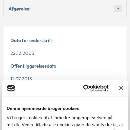
Afgørelse:
Dato for underskrift
22.12.2003
Offentliggørelsesdato
11.07.2013
Denne principafgørelse er kasseret den 25. juni
2019, da den er erstattet af principafgørelse 106-15.
Denne hjemmeside bruger cookies
Paragraf
Vi bruger cookies til at forbedre brugeroplevelsen på
§ 14 § 14a § 28a
ast.dk. Ved at tillade alle cookies giver du samtykke til, at