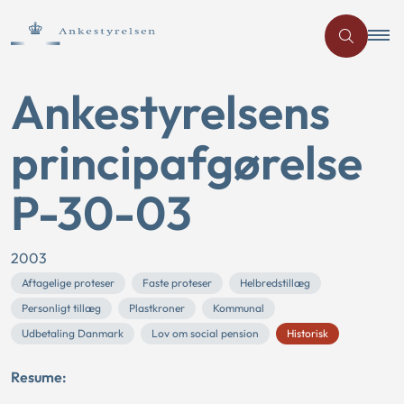
Ankestyrelsens
principafgørelse
P-30-03
2003
Aftagelige proteser
Faste proteser
Helbredstillæg
Personligt tillæg
Plastkroner
Kommunal
Udbetaling Danmark
Lov om social pension
Historisk
Resume: