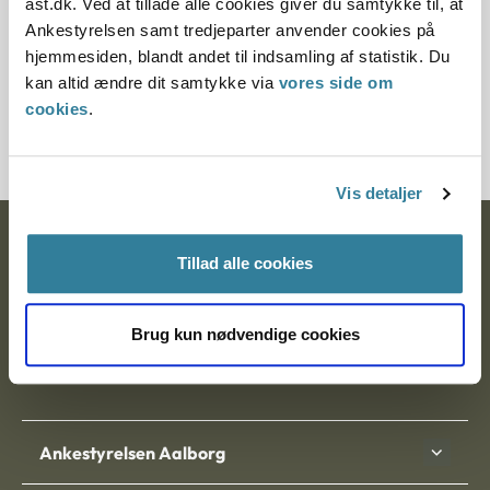
ast.dk. Ved at tillade alle cookies giver du samtykke til, at
§63 §60 §14 §44
Ankestyrelsen samt tredjeparter anvender cookies på
hjemmesiden, blandt andet til indsamling af statistik. Du
Journalnummer
kan altid ændre dit samtykke via
vores side om
cookies
.
6000429-03
Vis detaljer
Ankestyrelsen
Tillad alle cookies
Postadresse:
Brug kun nødvendige cookies
Nytorv 7, 2. sal
9000 Aalborg
Ankestyrelsen Aalborg