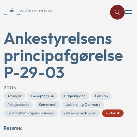
Ankestyrelsens
principafgørelse
P-29-03
2003
Arvinger
Genoptagelse
Klageadgang
Pension
Arbejdsskade
Kommunal
Udbetaling Danmark
Gammelførtidspensionloven
Retssikkerhedsloven
Historisk
Resume: