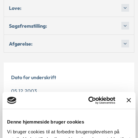
Love:
Sagsfremstilling:
Afgørelse:
Dato for underskrift
05.12.2003
Offentliggørelsesdato
12.07.2013
Denne hjemmeside bruger cookies
Paragraf
Vi bruger cookies til at forbedre brugeroplevelsen på