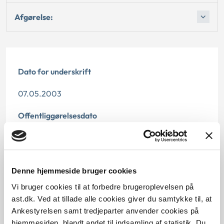
Afgørelse:
Dato for underskrift
07.05.2003
Offentliggørelsesdato
12.07.2013
Paragraf
Denne hjemmeside bruger cookies
§ 9c § 93 § 9a § 92 § 94 § 91
Vi bruger cookies til at forbedre brugeroplevelsen på
ast.dk. Ved at tillade alle cookies giver du samtykke til, at
Journalnummer
Ankestyrelsen samt tredjeparter anvender cookies på
hjemmesiden, blandt andet til indsamling af statistik. Du