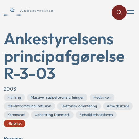
Ankestyrelsens
principafgørelse
R-3-03
2003
Flytning
Massive hjælpeforanstaltninger
Medvirken
Mellemkommunal refusion
Telefonisk orientering
Arbejdsskade
Kommunal
Udbetaling Danmark
Retssikkerhedsloven
Historisk
Resume: