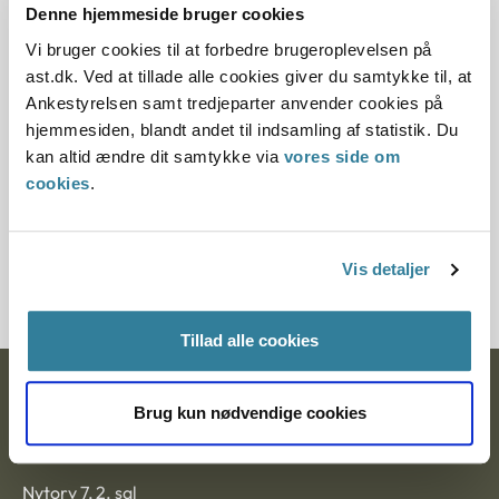
Denne hjemmeside bruger cookies
Denne principafgørelse er kasseret den 1. maj 2019,
Vi bruger cookies til at forbedre brugeroplevelsen på
da den ikke længere har vejledningsværdi.
ast.dk. Ved at tillade alle cookies giver du samtykke til, at
Ankestyrelsen samt tredjeparter anvender cookies på
Paragraf
hjemmesiden, blandt andet til indsamling af statistik. Du
kan altid ændre dit samtykke via
vores side om
§ 9
cookies
.
Journalnummer
1004206-02
Vis detaljer
Tillad alle cookies
Ankestyrelsen
Brug kun nødvendige cookies
Postadresse:
Nytorv 7, 2. sal