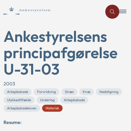
Ankestyrelsens
principafgørelse
U-31-03
2003
Arbejdsskade
Forvridning
Græs
Knæ
Nedstigning
Ulykkestilfælde
Underlag
Arbejdsskade
Arbejdsskadeloven
Historisk
Resume: