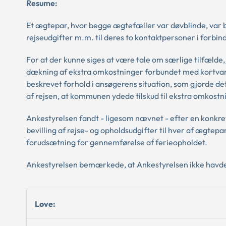
Resume:
Et ægtepar, hvor begge ægtefæller var døvblinde, var be
rejseudgifter m.m. til deres to kontaktpersoner i forbind
For at der kunne siges at være tale om særlige tilfælde,
dækning af ekstra omkostninger forbundet med kortvari
beskrevet forhold i ansøgerens situation, som gjorde d
af rejsen, at kommunen ydede tilskud til ekstra omkostn
Ankestyrelsen fandt - ligesom nævnet - efter en konkret
bevilling af rejse- og opholdsudgifter til hver af ægte
forudsætning for gennemførelse af ferieopholdet.
Ankestyrelsen bemærkede, at Ankestyrelsen ikke havde h
Love: