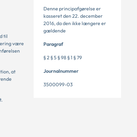
Denne principafgørelse er
kasseret den 22. december
2016, da den ikke længere er
gældende
 til
dering være
Paragraf
mførelsen
§ 2 § 5 § 98 § 1 § 79
Journalnummer
tion, at
ørende
3500099-03
t.