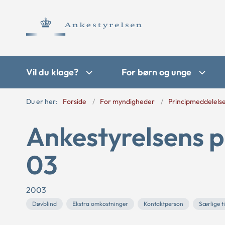
Vil du klage?
For børn og unge
Du er her:
Forside
For myndigheder
Principmeddelels
Ankestyrelsens p
03
2003
Døvblind
Ekstra omkostninger
Kontaktperson
Særlige t