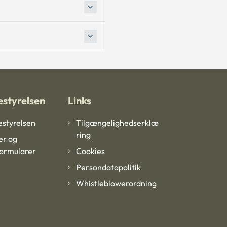
styrelsen
Links
styrelsen
Tilgængelighedserklæ
ring
er og
formularer
Cookies
Persondatapolitik
Whistleblowerordning