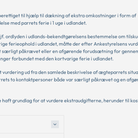
rettiget til hjælp til dækning af ekstra omkostninger i form af
else med parrets ferie i 1 uge i udlandet.
 jf. ordlyden i udlands-bekendtgørelsens bestemmelse om tilskud
ge ferieophold i udlandet, måtte der efter Ankestyrelsens vur
et særligt påkrævet eller en afgørende forudsætning for genne
inger forbundet med den kortvarige ferie i udlandet.
 vurdering ud fra den samlede beskrivelse af ægteparrets situa
parrets to kontaktpersoner både var særligt påkrævet og en afg
aft grundlag for at vurdere ekstraudgifterne, herunder til kos