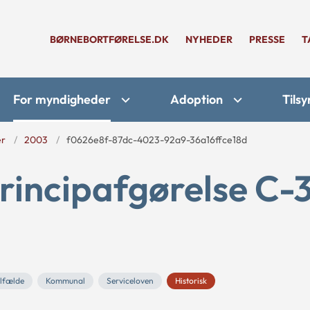
BØRNEBORTFØRELSE.DK
NYHEDER
PRESSE
T
For myndigheder
Adoption
Tilsy
er
2003
f0626e8f-87dc-4023-92a9-36a16ffce18d
rincipafgørelse C-
ilfælde
Kommunal
Serviceloven
Historisk