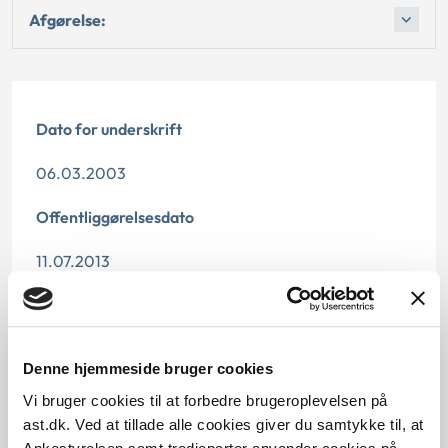
Afgørelse:
Dato for underskrift
06.03.2003
Offentliggørelsesdato
11.07.2013
Denne principafgørelse er kasseret den 1. maj 2019,
da den ikke længere har vejledningsværdi.
Denne hjemmeside bruger cookies
Paragraf
Vi bruger cookies til at forbedre brugeroplevelsen på
§ 9
ast.dk. Ved at tillade alle cookies giver du samtykke til, at