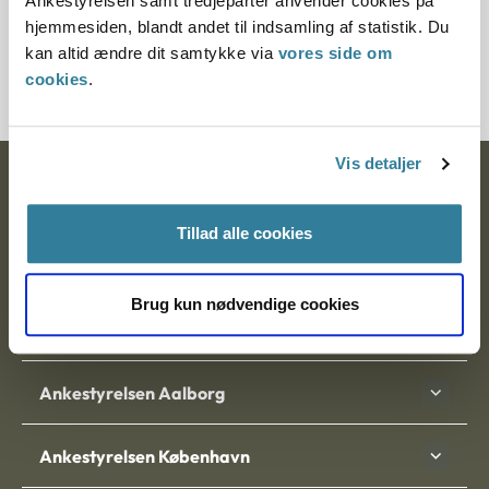
Ankestyrelsen samt tredjeparter anvender cookies på
Journalnummer
hjemmesiden, blandt andet til indsamling af statistik. Du
kan altid ændre dit samtykke via
vores side om
1002091-97
cookies
.
Vis detaljer
Ankestyrelsen
Postadresse:
Tillad alle cookies
Nytorv 7, 2. sal
Brug kun nødvendige cookies
9000 Aalborg
Ankestyrelsen Aalborg
Ankestyrelsen København