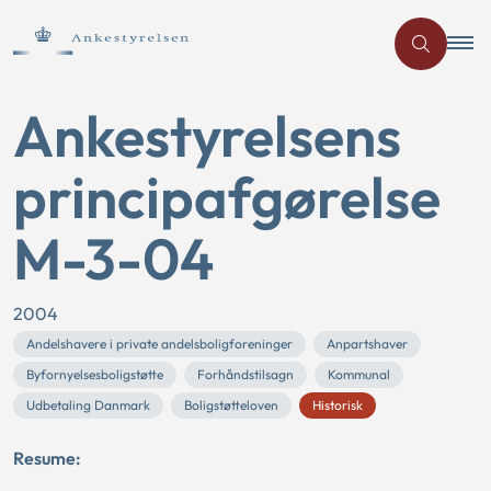
Ankestyrelsens
principafgørelse
M-3-04
2004
Andelshavere i private andelsboligforeninger
Anpartshaver
Byfornyelsesboligstøtte
Forhåndstilsagn
Kommunal
Udbetaling Danmark
Boligstøtteloven
Historisk
Resume: