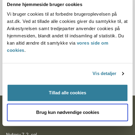
Denne hjemmeside bruger cookies
Denne er principafgørelse er kasseret den 26. marts
Vi bruger cookies til at forbedre brugeroplevelsen på
2019, da der er kommet nye regler på området.
ast.dk. Ved at tillade alle cookies giver du samtykke til, at
Ankestyrelsen samt tredjeparter anvender cookies på
Paragraf
hjemmesiden, blandt andet til indsamling af statistik. Du
kan altid ændre dit samtykke via
vores side om
§ 27 § 67 § 116 § 7 § 94 § 57 § 18 § 124 § 32 § 32u § 116a
cookies
.
Journalnummer
8500073-03
Vis detaljer
Tillad alle cookies
Ankestyrelsen
Brug kun nødvendige cookies
Postadresse:
Nytorv 7, 2. sal