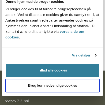
Denne hjemmeside bruger cookies
Denne principafgørelse er kasseret den 2. juli 2019,
Vi bruger cookies til at forbedre brugeroplevelsen på
da der er kommet nye regler på området.
ast.dk. Ved at tillade alle cookies giver du samtykke til, at
Ankestyrelsen samt tredjeparter anvender cookies på
Paragraf
hjemmesiden, blandt andet til indsamling af statistik. Du
kan altid ændre dit samtykke via
vores side om
§ 7 § 18 § 17
cookies
.
Journalnummer
6000115-04
Vis detaljer
Tillad alle cookies
Ankestyrelsen
Brug kun nødvendige cookies
Postadresse:
Nytorv 7, 2. sal