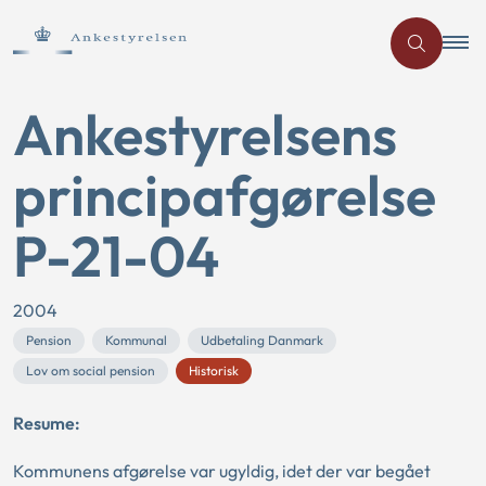
Ankestyrelsens
principafgørelse
P-21-04
2004
Pension
Kommunal
Udbetaling Danmark
Lov om social pension
Historisk
Resume:
Kommunens afgørelse var ugyldig, idet der var begået