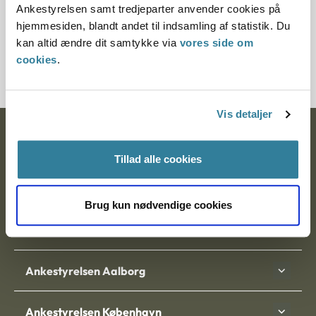
Ankestyrelsen samt tredjeparter anvender cookies på
Journalnummer
hjemmesiden, blandt andet til indsamling af statistik. Du
kan altid ændre dit samtykke via
vores side om
7000094-04
cookies
.
Vis detaljer
Ankestyrelsen
Tillad alle cookies
Postadresse:
Nytorv 7, 2. sal
Brug kun nødvendige cookies
9000 Aalborg
Ankestyrelsen Aalborg
Ankestyrelsen København