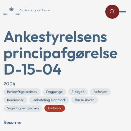
Ankestyrelsens
principafgørelse
D-15-04
2004
Beskæftigelseskrav
Dagpenge
Fleksjob
Refusion
Kommunal
Udbetaling Danmark
Barselsloven
Sygedagpengeloven
Historisk
Resume: