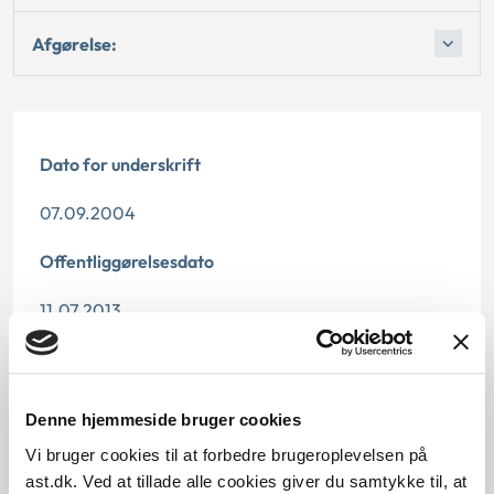
Afgørelse:
Dato for underskrift
07.09.2004
Offentliggørelsesdato
11.07.2013
Denne principafgørelse er kasseret den 13. april
2015, da der er kommet nye regler på området.
Denne hjemmeside bruger cookies
Paragraf
Vi bruger cookies til at forbedre brugeroplevelsen på
§ 27 § 26 § 74 § 4 § 1 § 28 § 32
ast.dk. Ved at tillade alle cookies giver du samtykke til, at