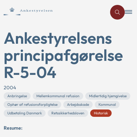
Ankestyrelsens
principafgørelse
R-5-04
2004
Anbringelse
Mellemkommunal refusion
Midlertidig hjemgivelse
Ophør af refusionsforpligtelse
Arbejdsskade
Kommunal
Udbetaling Danmark
Retssikkerhedsloven
Historisk
Resume: