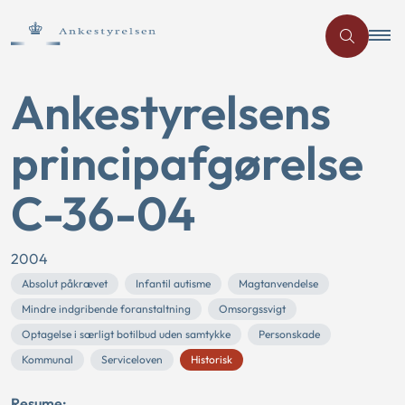
Ankestyrelsens
principafgørelse
C-36-04
2004
Absolut påkrævet
Infantil autisme
Magtanvendelse
Mindre indgribende foranstaltning
Omsorgssvigt
Optagelse i særligt botilbud uden samtykke
Personskade
Kommunal
Serviceloven
Historisk
Resume: