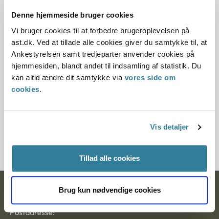
11.07.2013
Denne hjemmeside bruger cookies
Denne principafgørelse er kasseret den 16. april
Vi bruger cookies til at forbedre brugeroplevelsen på
2018, idet den er blevet erstattet af principafgørelse
ast.dk. Ved at tillade alle cookies giver du samtykke til, at
11-18.
Ankestyrelsen samt tredjeparter anvender cookies på
hjemmesiden, blandt andet til indsamling af statistik. Du
Paragraf
kan altid ændre dit samtykke via
vores side om
cookies
.
§ 109e § 129 § 67 § 67a § 109 § 109h
Journalnummer
Vis detaljer
3600006-04
Tillad alle cookies
Brug kun nødvendige cookies
Ankestyrelsen
Postadresse: